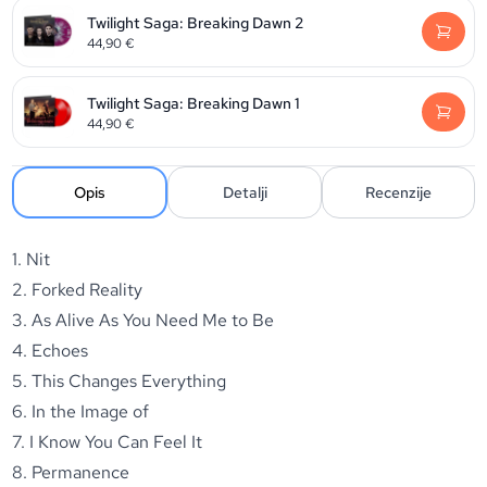
Twilight Saga: Breaking Dawn 2
44,90
€
Twilight Saga: Breaking Dawn 1
44,90
€
Opis
Detalji
Recenzije
1. Nit
2. Forked Reality
3. As Alive As You Need Me to Be
4. Echoes
5. This Changes Everything
6. In the Image of
7. I Know You Can Feel It
8. Permanence