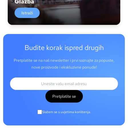
Glazba
Istraži
Budite korak ispred drugih
Pretplatite se na naš newsletter i prvi saznajte za popuste,
nove proizvode i ekskluzivne ponude!
Pretplatite se
Slažem se s uvjetima korištenja.