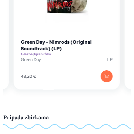
riginal
Fatima Al Qadiri - Atlantics (Orig
Music From Mati Diop's Film) (CD
Glazba
|
Igrani film
LP
Fatima Al Qadiri
14,95
€
Pripada zbirkama