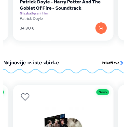
tter And The
John Williams - Harry Potter And 
ack
Chamber Of Secrets - Soundtrack 
Glazba
|
Igrani film
John Williams
34,90
€
Najnovije iz iste zbirke
Prikaži sve
Novo