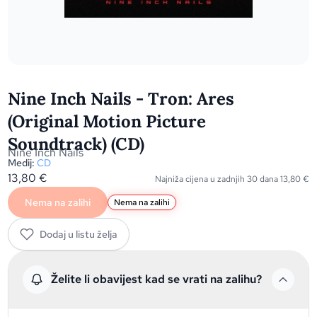
Nine Inch Nails - Tron: Ares
(Original Motion Picture
Soundtrack) (CD)
Nine Inch Nails
Medij:
CD
13,80
€
Najniža cijena u zadnjih 30 dana
13,80
€
Nema na zalihi
Nema na zalihi
Dodaj u listu želja
Želite li obavijest kad se vrati na zalihu?