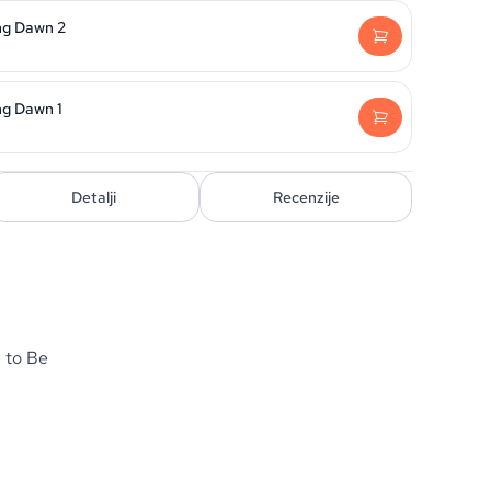
ing Dawn 2
ng Dawn 1
Detalji
Recenzije
 to Be