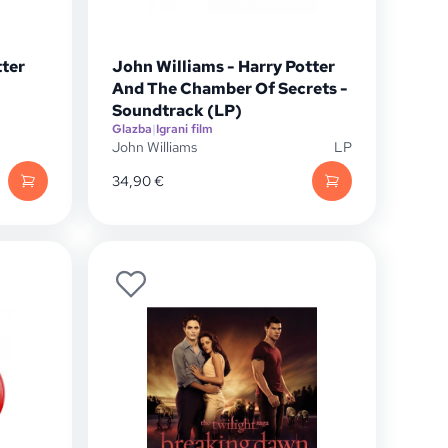
tter
John Williams - Harry Potter
And The Chamber Of Secrets -
Soundtrack (LP)
Glazba
|
Igrani film
John Williams
LP
34,90
€