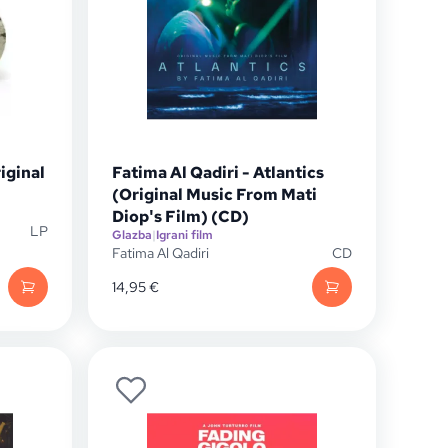
iginal
Fatima Al Qadiri - Atlantics
(Original Music From Mati
Diop's Film) (CD)
LP
Glazba
|
Igrani film
Fatima Al Qadiri
CD
14,95
€