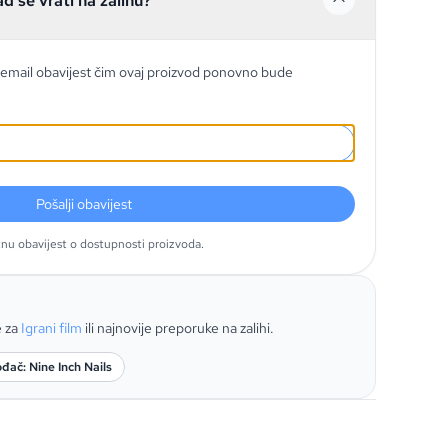
ad se vrati na zalihu?
email obavijest čim ovaj proizvod ponovno bude
Pošalji obavijest
tnu obavijest o dostupnosti proizvoda.
e za
Igrani film
ili najnovije preporuke na zalihi.
ođač: Nine Inch Nails