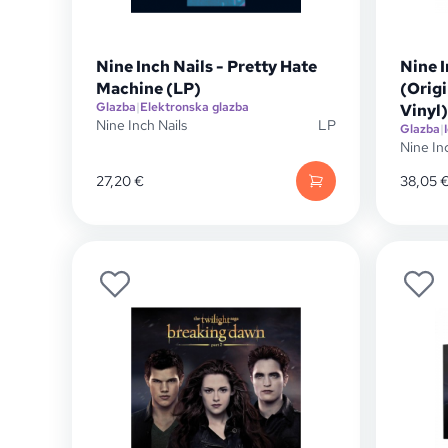
Nine Inch Nails - Pretty Hate
Nine I
Machine (LP)
(Orig
Glazba
|
Elektronska glazba
Vinyl)
Nine Inch Nails
LP
Glazba
|
Nine In
27,20
€
38,05