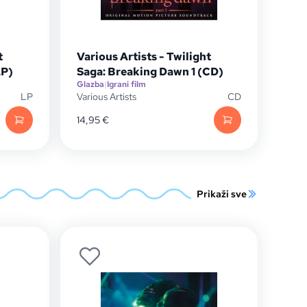
t
Various Artists - Twilight
LP)
Saga: Breaking Dawn 1 (CD)
Glazba
|
Igrani film
LP
Various Artists
CD
14,95
€
Prikaži sve