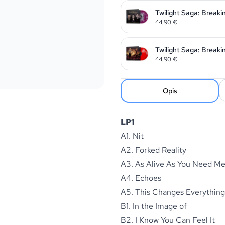
Twilight Saga: Break
44,90
€
Twilight Saga: Breaki
44,90
€
Opis
LP1
A1. Nit
A2. Forked Reality
A3. As Alive As You Need Me
A4. Echoes
A5. This Changes Everything
B1. In the Image of
B2. I Know You Can Feel It