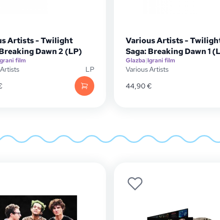
s Artists - Twilight
Various Artists - Twiligh
 Breaking Dawn 2 (LP)
Saga: Breaking Dawn 1 (
Igrani film
Glazba
|
Igrani film
Artists
LP
Various Artists
€
44,90
€