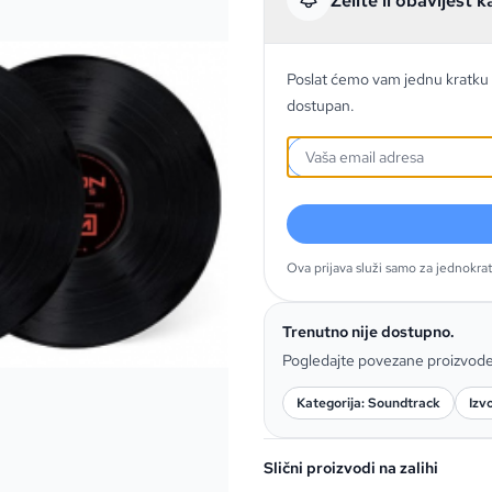
Želite li obavijest k
Poslat ćemo vam jednu kratku 
dostupan.
Ova prijava služi samo za jednokra
Trenutno nije dostupno.
Pogledajte povezane proizvod
Kategorija: Soundtrack
Izv
Slični proizvodi na zalihi