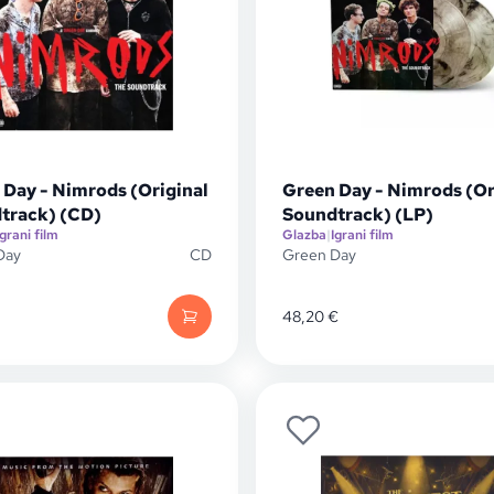
 Day - Nimrods (Original
Green Day - Nimrods (Or
track) (CD)
Soundtrack) (LP)
Igrani film
Glazba
|
Igrani film
Day
CD
Green Day
48,20
€