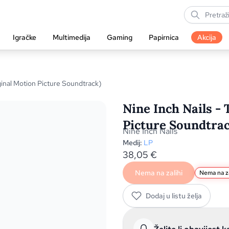
Igračke
Multimedija
Gaming
Papirnica
Akcija
ginal Motion Picture Soundtrack)
Nine Inch Nails - 
Picture Soundtrac
Nine Inch Nails
Medij:
LP
38,05
€
Nema na zalihi
Nema na za
Dodaj u listu želja