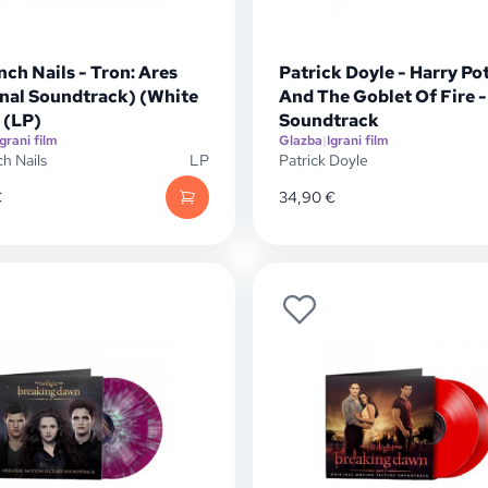
nch Nails - Tron: Ares
Patrick Doyle - Harry Po
inal Soundtrack) (White
And The Goblet Of Fire -
 (LP)
Soundtrack
Igrani film
Glazba
|
Igrani film
ch Nails
LP
Patrick Doyle
€
34,90
€