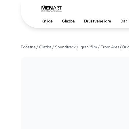
Knjige
Glazba
Društvene igre
Dar
Početna
/
Glazba
/
Soundtrack
/
Igrani film
/ Tron: Ares (Ori