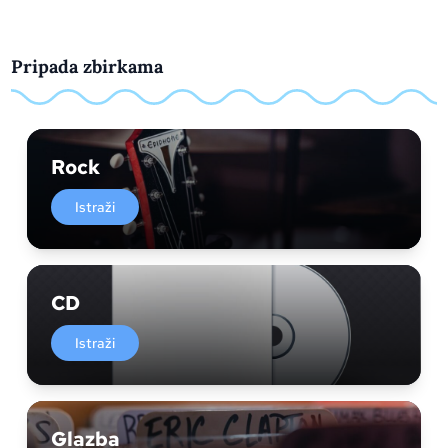
Pripada zbirkama
Rock
Istraži
CD
Istraži
Glazba