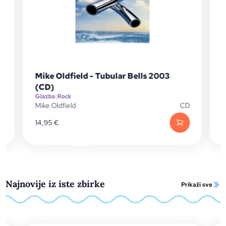
ular Bells 2003
Mike Oldfield - Tubular Bells
Glazba
|
Rock
CD
Mike Oldfield
25,45
€
Najnovije iz iste zbirke
Prikaži sve