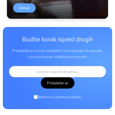
Istraži
Budite korak ispred drugih
Pretplatite se na naš newsletter i prvi saznajte za popuste,
nove proizvode i ekskluzivne ponude!
Pretplatite se
Slažem se s uvjetima korištenja.