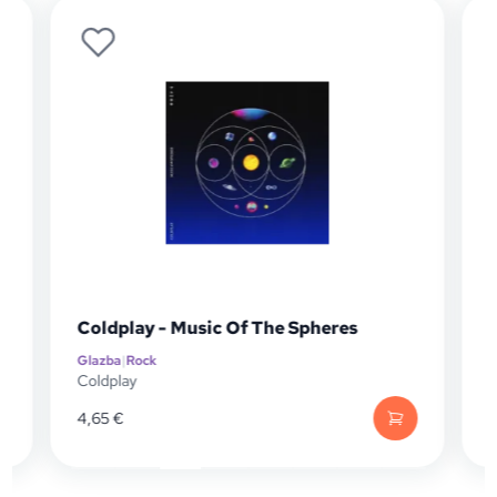
 Of The Spheres
David Bowie - Next Day (LP
Glazba
|
Rock
David Bowie
48,20
€