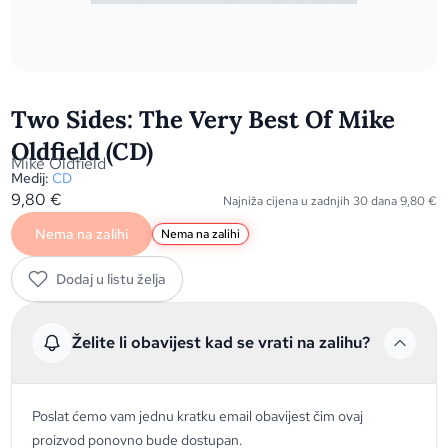
Two Sides: The Very Best Of Mike
Oldfield (CD)
Mike Oldfield
Medij:
CD
9,80
€
Najniža cijena u zadnjih 30 dana
9,80
€
Nema na zalihi
Nema na zalihi
Dodaj u listu želja
Želite li obavijest kad se vrati na zalihu?
Poslat ćemo vam jednu kratku email obavijest čim ovaj
proizvod ponovno bude dostupan.