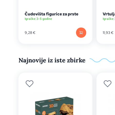
Čudovišta figurice za prste
Vrtulj
Igračke
|
3-5 godine
Igračke
|
9,28
€
11,93
€
Najnovije iz iste zbirke