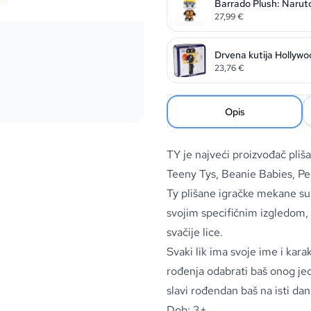
Barrado Plush: Narut
27,99
€
Drvena kutija Hollywo
23,76
€
Opis
TY je najveći proizvođač pliš
Teeny Tys, Beanie Babies, Pe
Ty plišane igračke mekane su, 
svojim specifičnim izgledom
svačije lice.
Svaki lik ima svoje ime i ka
rođenja odabrati baš onog jedi
slavi rođendan baš na isti dan
Dob: 3+