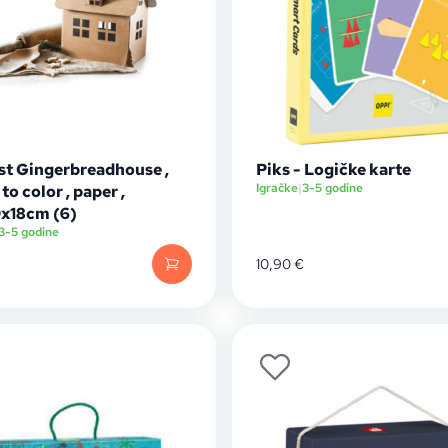
rst Gingerbreadhouse ,
Piks - Logičke karte
Igračke
|
3-5 godine
to color , paper ,
x18cm (6)
3-5 godine
10,90
€