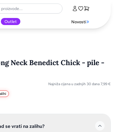
Outlet
Novosti
ng Neck Benedict Chick - pile -
Najniža cijena u zadnjih 30 dana
7,99
€
lihi
ad se vrati na zalihu?