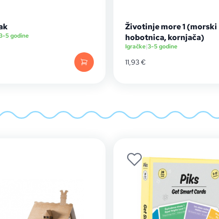
ak
Životinje more 1 (morski 
3-5 godine
hobotnica, kornjača)
Igračke
|
3-5 godine
11,93
€