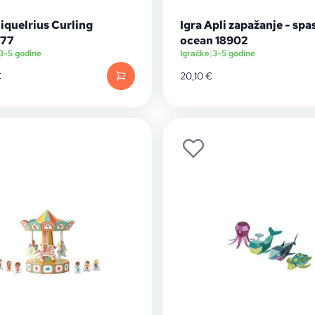
iquelrius Curling
Igra Apli zapažanje - spa
177
ocean 18902
3-5 godine
Igračke
|
3-5 godine
€
20,10
€