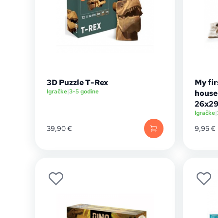
3D Puzzle T-Rex
My fi
Igračke
|
3-5 godine
house 
26x29
Igračke
|
39,90
€
9,95
€