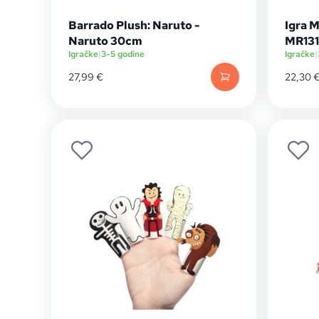
Barrado Plush: Naruto -
Igra M
Naruto 30cm
MR13
Igračke
|
3-5 godine
Igračke
|
27,99
€
22,30