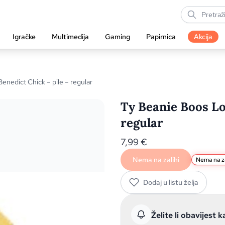
Igračke
Multimedija
Gaming
Papirnica
Akcija
nedict Chick – pile – regular
Ty Beanie Boos Lo
regular
7,99
€
Nema na zalihi
Nema na za
Dodaj u listu želja
Želite li obavijest k