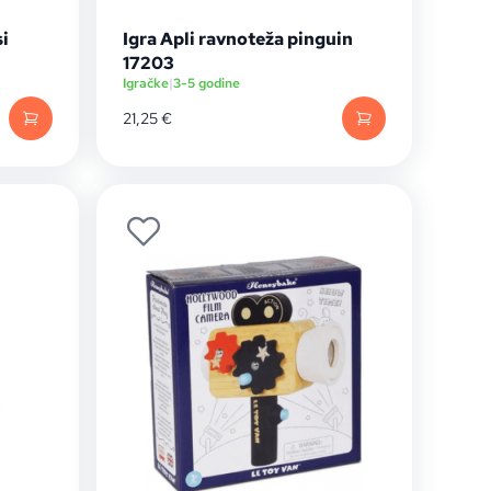
si
Igra Apli ravnoteža pinguin
17203
Igračke
|
3-5 godine
21,25
€