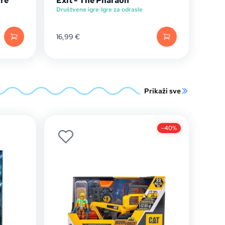
ure
Exit - The Pharaoh
Društvene igre
|
Igre za odrasle
16,99
€
Prikaži sve
-40%