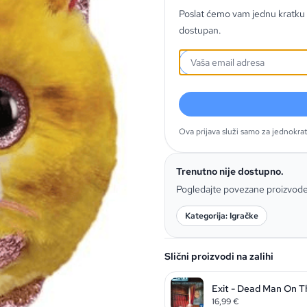
Poslat ćemo vam jednu kratku 
dostupan.
Ova prijava služi samo za jednokra
Trenutno nije dostupno.
Pogledajte povezane proizvod
Kategorija: Igračke
Slični proizvodi na zalihi
Exit - Dead Man On T
16,99
€