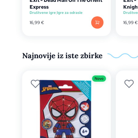
Exit - Dead Man On The Orient
Exit 
Express
Knigh
Društvene igre
|
Igre za odrasle
Društve
16,99
€
16,99
€
Najnovije iz iste zbirke
Novo