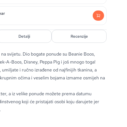
ear
Detalji
Recenzije
a na svijetu. Dio bogate ponude su Beanie Boos,
ek-A-Boos, Disney, Peppa Pig i još mnogo toga!
umiljate i ručno izrađene od najfinijih tkanina, a
, krupnim očima i veselim bojama izmame osmijeh na
rakter, a iz velike ponude možete prema datumu
nstvenog koji će pristajati osobi koju darujete jer
.