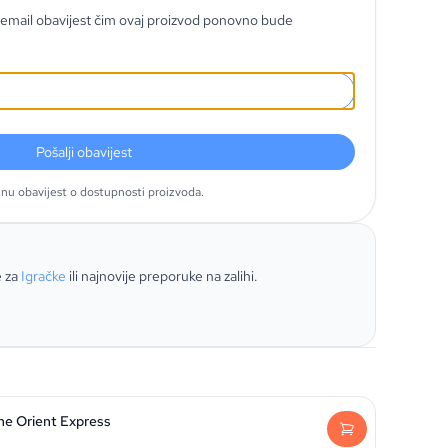
email obavijest čim ovaj proizvod ponovno bude
Pošalji obavijest
tnu obavijest o dostupnosti proizvoda.
e za
Igračke
ili najnovije preporuke na zalihi.
he Orient Express