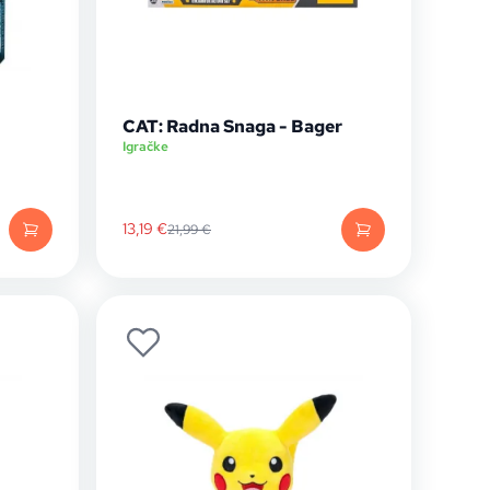
CAT: Radna Snaga - Bager
Igračke
13,19
€
21,99
€