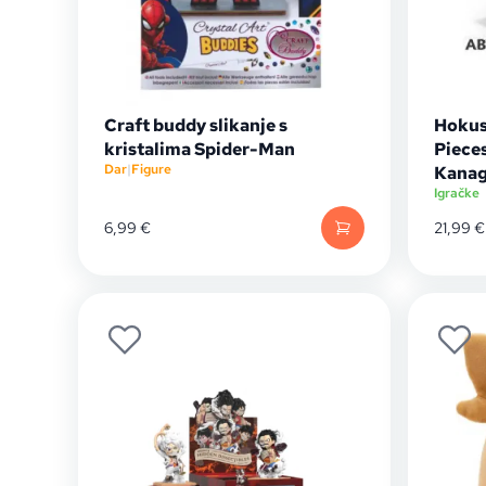
Craft buddy slikanje s
Hokus
kristalima Spider-Man
Piece
Dar
|
Figure
Kana
Igračke
6,99
€
21,99
€