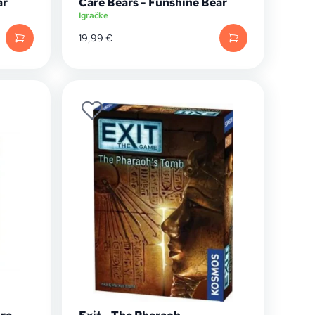
ar
Care Bears - Funshine Bear
Igračke
19,99
€