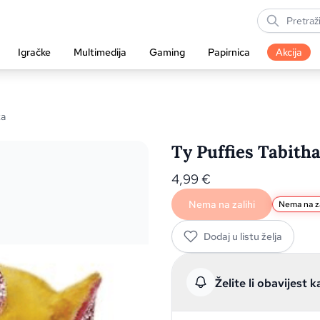
Igračke
Multimedija
Gaming
Papirnica
Akcija
ka
Ty Puffies Tabith
4,99
€
Nema na zalihi
Nema na za
Dodaj u listu želja
Želite li obavijest k