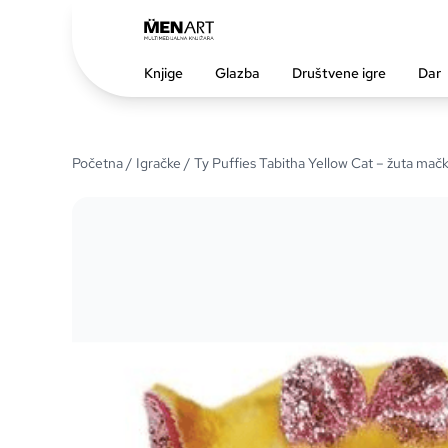
Knjige
Glazba
Društvene igre
Dar
Početna
/
Igračke
/ Ty Puffies Tabitha Yellow Cat – žuta mač