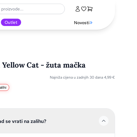
Outlet
Novosti
a Yellow Cat - žuta mačka
Najniža cijena u zadnjih 30 dana
4,99
€
lihi
ad se vrati na zalihu?