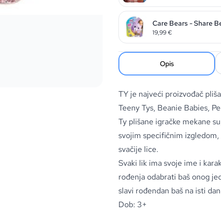
Care Bears - Share B
19,99
€
Opis
TY je najveći proizvođač pliš
Teeny Tys, Beanie Babies, Pe
Ty plišane igračke mekane su, 
svojim specifičnim izgledom
svačije lice.
Svaki lik ima svoje ime i ka
rođenja odabrati baš onog jedi
slavi rođendan baš na isti dan
Dob: 3+