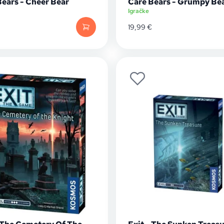
Bears - Cheer Bear
Care Bears - Grumpy Be
Igračke
19,99
€