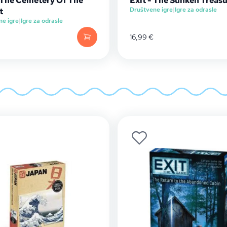
- The Cemetery Of The
Exit - The Sunken Treas
Društvene igre
|
Igre za odrasle
t
ne igre
|
Igre za odrasle
16,99
€