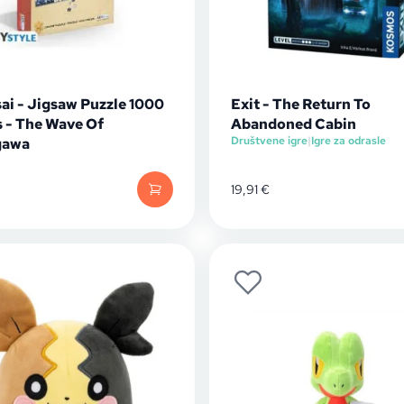
ai - Jigsaw Puzzle 1000
Exit - The Return To
s - The Wave Of
Abandoned Cabin
Društvene igre
|
Igre za odrasle
gawa
19,91
€