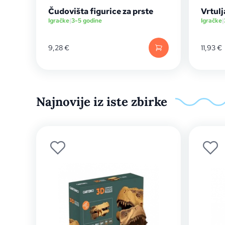
Čudovišta figurice za prste
Vrtulj
Igračke
|
3-5 godine
Igračke
|
9,28
€
11,93
€
Najnovije iz iste zbirke