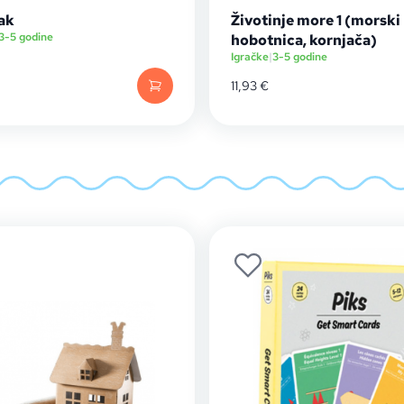
ak
Životinje more 1 (morski 
3-5 godine
hobotnica, kornjača)
Igračke
|
3-5 godine
11,93
€