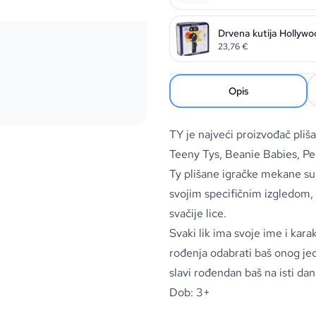
Drvena kutija Hollywo
23,76
€
Opis
TY je najveći proizvođač pliš
Teeny Tys, Beanie Babies, Pe
Ty plišane igračke mekane su, 
svojim specifičnim izgledom
svačije lice.
Svaki lik ima svoje ime i ka
rođenja odabrati baš onog jedi
slavi rođendan baš na isti dan
Dob: 3+