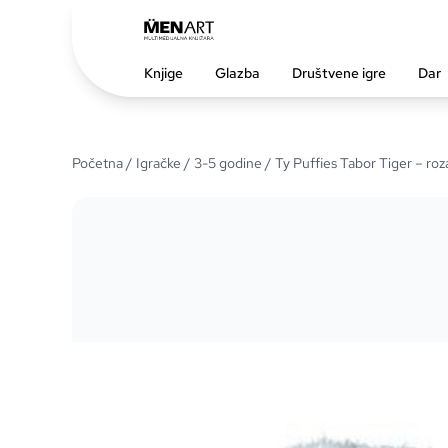
Knjige
Glazba
Društvene igre
Dar
Početna
/
Igračke
/
3-5 godine
/ Ty Puffies Tabor Tiger – roza