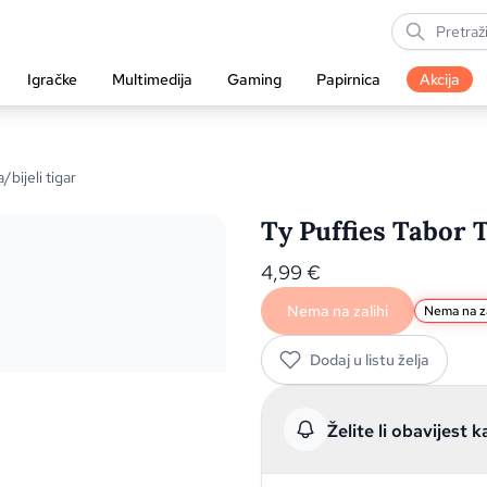
Igračke
Multimedija
Gaming
Papirnica
Akcija
/bijeli tigar
Ty Puffies Tabor T
4,99
€
Nema na zalihi
Nema na za
Dodaj u listu želja
Želite li obavijest k