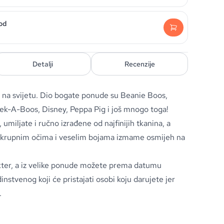
od
Detalji
Recenzije
a na svijetu. Dio bogate ponude su Beanie Boos,
ek-A-Boos, Disney, Peppa Pig i još mnogo toga!
umiljate i ručno izrađene od najfinijih tkanina, a
, krupnim očima i veselim bojama izmame osmijeh na
rakter, a iz velike ponude možete prema datumu
nstvenog koji će pristajati osobi koju darujete jer
.