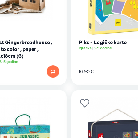
rst Gingerbreadhouse ,
Piks - Logičke karte
Igračke
|
3-5 godine
to color , paper ,
x18cm (6)
3-5 godine
10,90
€