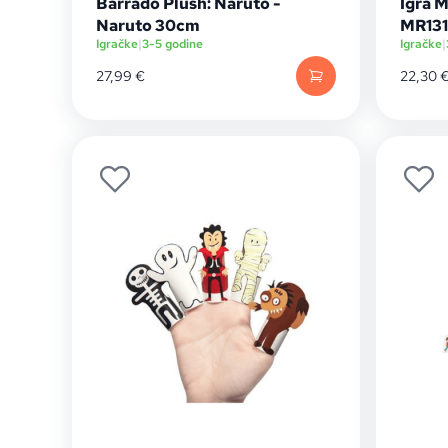
Barrado Plush: Naruto -
Igra M
Naruto 30cm
MR13
Igračke
|
3-5 godine
Igračke
|
27,99
€
22,30