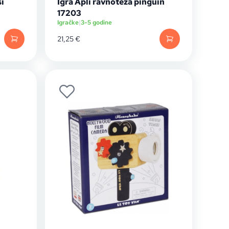
si
Igra Apli ravnoteža pinguin
17203
Igračke
|
3-5 godine
21,25
€