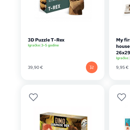
3D Puzzle T-Rex
My fi
Igračke
|
3-5 godine
house 
26x29
Igračke
|
39,90
€
9,95
€