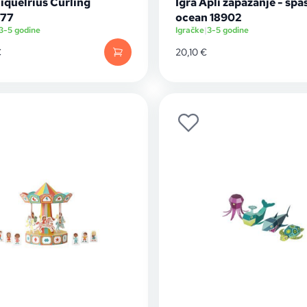
iquelrius Curling
Igra Apli zapažanje - spa
177
ocean 18902
3-5 godine
Igračke
|
3-5 godine
€
20,10
€