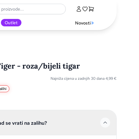
Outlet
Novosti
iger - roza/bijeli tigar
Najniža cijena u zadnjih 30 dana
4,99
€
lihi
ad se vrati na zalihu?