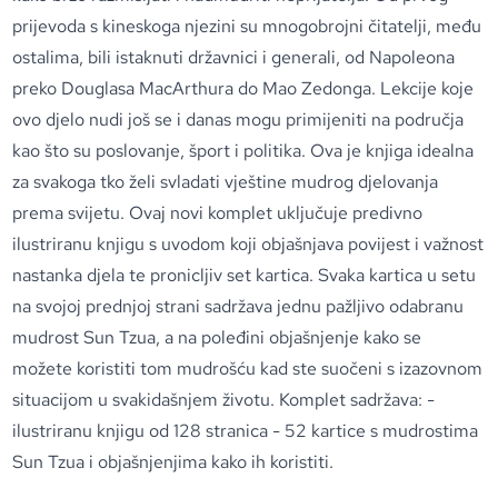
prijevoda s kineskoga njezini su mnogobrojni čitatelji, među
ostalima, bili istaknuti državnici i generali, od Napoleona
preko Douglasa MacArthura do Mao Zedonga. Lekcije koje
ovo djelo nudi još se i danas mogu primijeniti na područja
kao što su poslovanje, šport i politika. Ova je knjiga idealna
za svakoga tko želi svladati vještine mudrog djelovanja
prema svijetu. Ovaj novi komplet uključuje predivno
ilustriranu knjigu s uvodom koji objašnjava povijest i važnost
nastanka djela te pronicljiv set kartica. Svaka kartica u setu
na svojoj prednjoj strani sadržava jednu pažljivo odabranu
mudrost Sun Tzua, a na poleđini objašnjenje kako se
možete koristiti tom mudrošću kad ste suočeni s izazovnom
situacijom u svakidašnjem životu. Komplet sadržava: -
ilustriranu knjigu od 128 stranica - 52 kartice s mudrostima
Sun Tzua i objašnjenjima kako ih koristiti.