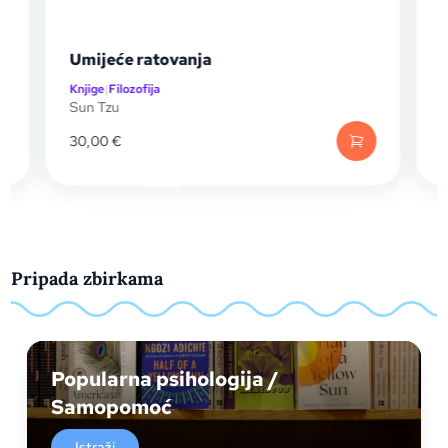
mijeće ratovanja
Umijeće ra
njige
|
Filozofija
Knjige
|
Povijest
un Tzu
Sun Tzu
0,00
€
31,90
€
Pripada zbirkama
Popularna psihologija /
Samopomoć
Istraži