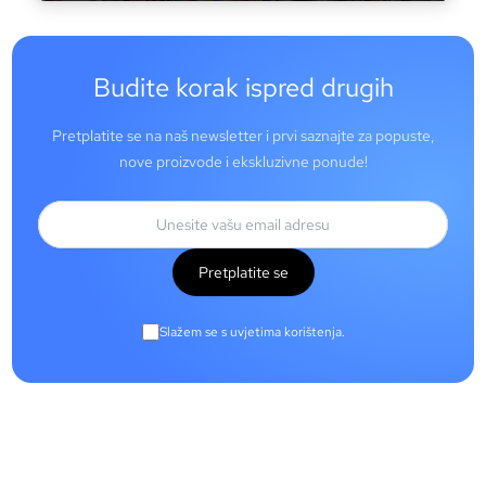
Budite korak ispred drugih
Pretplatite se na naš newsletter i prvi saznajte za popuste,
nove proizvode i ekskluzivne ponude!
Pretplatite se
Slažem se s uvjetima korištenja.