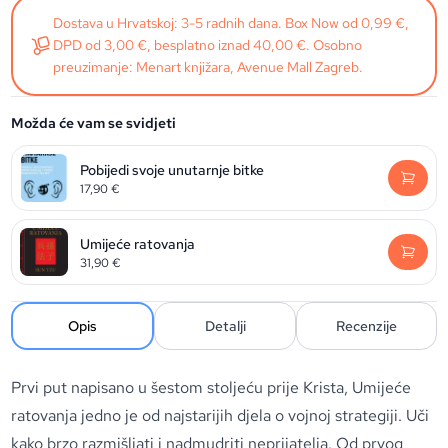
Dostava u Hrvatskoj: 3-5 radnih dana. Box Now od 0,99 €,
DPD od 3,00 €, besplatno iznad 40,00 €. Osobno
preuzimanje: Menart knjižara, Avenue Mall Zagreb.
Možda će vam se svidjeti
Pobijedi svoje unutarnje bitke
17,90
€
Umijeće ratovanja
31,90
€
Opis
Detalji
Recenzije
Prvi put napisano u šestom stoljeću prije Krista, Umijeće
ratovanja jedno je od najstarijih djela o vojnoj strategiji. Uči
kako brzo razmišljati i nadmudriti neprijatelja. Od prvog