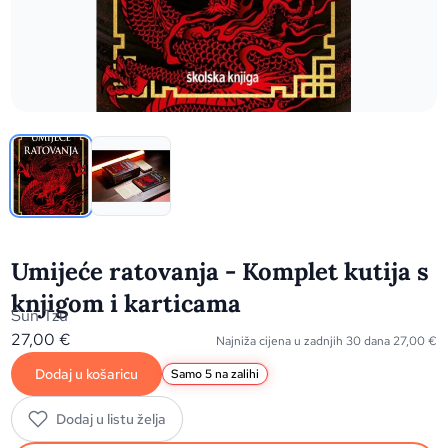
Umijeće ratovanja - Komplet kutija s
knjigom i karticama
Sun Tzu
27,00
€
Najniža cijena u zadnjih 30 dana
27,00
€
Dodaj u košaricu
Samo 5 na zalihi
Dodaj u listu želja