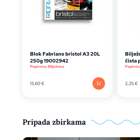
Blok Fabriano bristol A3 20L
Biljež
250g 19002942
čista 
Papirnica
|
Bilježnice
Papirnic
13,60
€
2,25
€
Pripada zbirkama