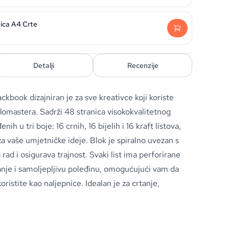
nica A4 Crte
Detalji
Recenzije
kbook dizajniran je za sve kreativce koji koriste
lomastera. Sadrži 48 stranica visokokvalitetnog
h u tri boje: 16 crnih, 16 bijelih i 16 kraft listova,
za vaše umjetničke ideje. Blok je spiralno uvezan s
rad i osigurava trajnost. Svaki list ima perforirane
nje i samoljepljivu poleđinu, omogućujući vam da
 koristite kao naljepnice. Idealan je za crtanje,