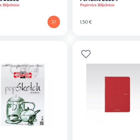
a
|
Bilježnice
Papirnica
|
Bilježnice
1,50
€