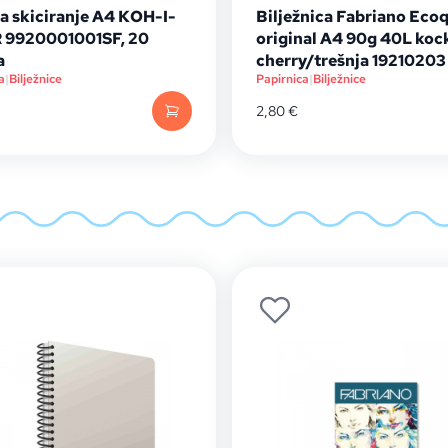
a skiciranje A4 KOH-I-
Bilježnica Fabriano Eco
9920001001SF, 20
original A4 90g 40L koc
a
cherry/trešnja 19210203
a
|
Bilježnice
Papirnica
|
Bilježnice
2,80
€