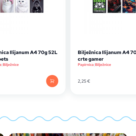
nica Ilijanum A4 70g 52L
Bilježnica Ilijanum A4 7
pets
crte gamer
a
|
Bilježnice
Papirnica
|
Bilježnice
2,25
€