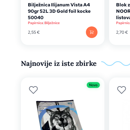
Bilježnica Ilijanum Vista A4
Blok z
90gr 52L 3D Gold foil kocke
NOOR 
50040
listov
Papirnica
|
Bilježnice
Papirnic
2,55
€
2,70
€
Najnovije iz iste zbirke
Novo