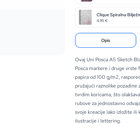
Clique Spiralna Biljež
4,95
€
Opis
Ovaj Uni Posca A5 Sketch Blac
Posca markere i druge vrste f
papira od 100 g/m2, raspoređeni
pružajući raznolike pozadine 
tvrdim koricama, što olakšava 
rubove za jednostavno odvaja
svoje kreacije lako izložite ili
ilustracije i lettering.