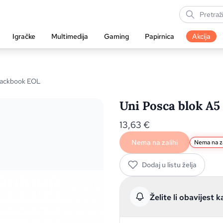
Igračke
Multimedija
Gaming
Papirnica
Akcija
Blackbook EOL
Uni Posca blok A5
13,63
€
Nema na zalihi
Nema na za
Dodaj u listu želja
Želite li obavijest k