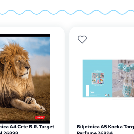
nica A4 Crte B.R. Target
Bilježnica A5 Kocka Targ
l 26898
Perfume 26894