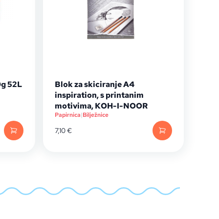
0g 52L
Blok za skiciranje A4
inspiration, s printanim
motivima, KOH-I-NOOR
Papirnica
|
Bilježnice
7,10
€