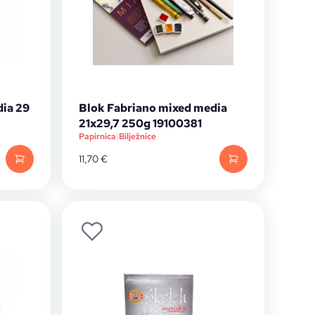
dia 29
Blok Fabriano mixed media
21x29,7 250g 19100381
Papirnica
|
Bilježnice
11,70
€