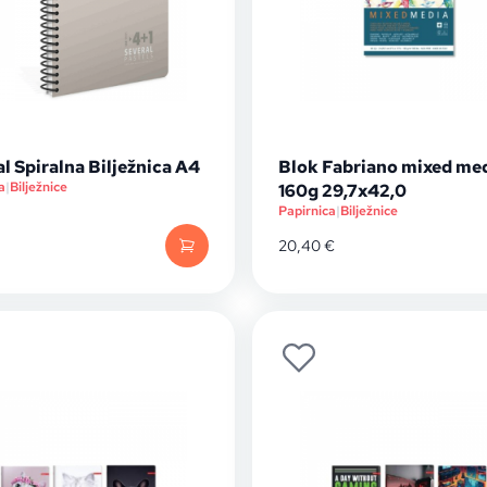
l Spiralna Bilježnica A4
Blok Fabriano mixed me
a
|
Bilježnice
160g 29,7x42,0
Papirnica
|
Bilježnice
20,40
€