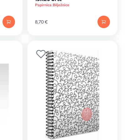
Papirnica
|
Bilježnice
8,70
€