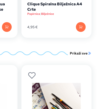
qua
Clique Spiralna Bilježnica A4
ke
Crte
Papirnica
|
Bilježnice
4,95
€
Prikaži sve