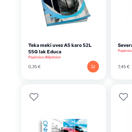
Teka meki uvez A5 karo 52L
Severa
Papirnic
55G lak Educa
Papirnica
|
Bilježnice
0,35
€
7,45
€