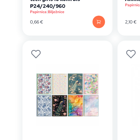
Papirnic
P24/240/960
Papirnica
|
Bilježnice
0,66
€
2,10
€