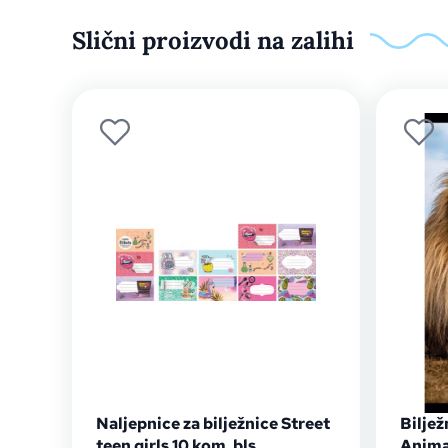
Slični proizvodi na zalihi
Naljepnice za bilježnice Street
Biljež
teen girls 10 kom. bls
Anima