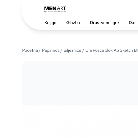
Knjige
Glazba
Društvene igre
Dar
Početna
/
Papirnica
/
Bilježnice
/ Uni Posca blok A5 Sketch 