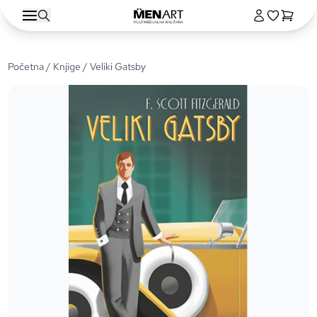
Početna
/
Knjige
/ Veliki Gatsby