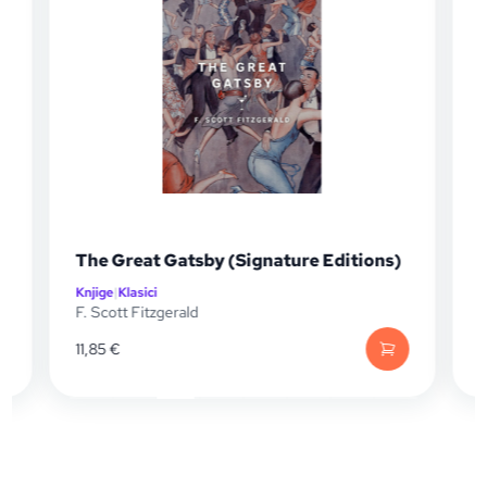
The Great Gatsby (Signature Editions)
Knjige
|
Klasici
K
F. Scott Fitzgerald
F
11,85
€