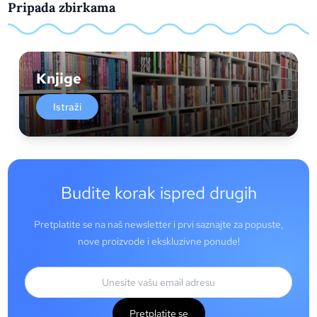
Pripada zbirkama
Knjige
Istraži
Budite korak ispred drugih
Pretplatite se na naš newsletter i prvi saznajte za popuste,
nove proizvode i ekskluzivne ponude!
Pretplatite se