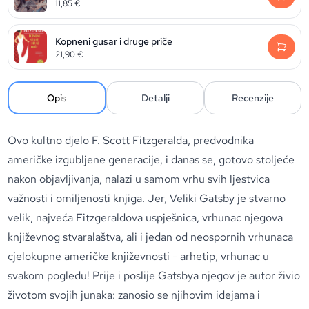
11,85
€
Kopneni gusar i druge priče
21,90
€
Opis
Detalji
Recenzije
Ovo kultno djelo F. Scott Fitzgeralda, predvodnika
američke izgubljene generacije, i danas se, gotovo stoljeće
nakon objavljivanja, nalazi u samom vrhu svih ljestvica
važnosti i omiljenosti knjiga. Jer, Veliki Gatsby je stvarno
velik, najveća Fitzgeraldova uspješnica, vrhunac njegova
književnog stvaralaštva, ali i jedan od neospornih vrhunaca
cjelokupne američke književnosti - arhetip, vrhunac u
svakom pogledu! Prije i poslije Gatsbya njegov je autor živio
životom svojih junaka: zanosio se njihovim idejama i