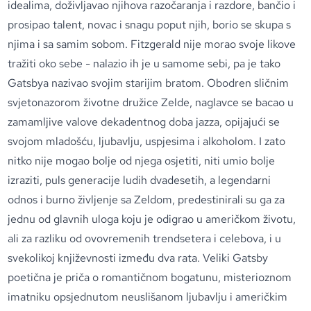
idealima, doživljavao njihova razočaranja i razdore, bančio i
prosipao talent, novac i snagu poput njih, borio se skupa s
njima i sa samim sobom. Fitzgerald nije morao svoje likove
tražiti oko sebe - nalazio ih je u samome sebi, pa je tako
Gatsbya nazivao svojim starijim bratom. Obodren sličnim
svjetonazorom životne družice Zelde, naglavce se bacao u
zamamljive valove dekadentnog doba jazza, opijajući se
svojom mladošću, ljubavlju, uspjesima i alkoholom. I zato
nitko nije mogao bolje od njega osjetiti, niti umio bolje
izraziti, puls generacije ludih dvadesetih, a legendarni
odnos i burno življenje sa Zeldom, predestinirali su ga za
jednu od glavnih uloga koju je odigrao u američkom životu,
ali za razliku od ovovremenih trendsetera i celebova, i u
svekolikoj književnosti između dva rata. Veliki Gatsby
poetična je priča o romantičnom bogatunu, misterioznom
imatniku opsjednutom neuslišanom ljubavlju i američkim