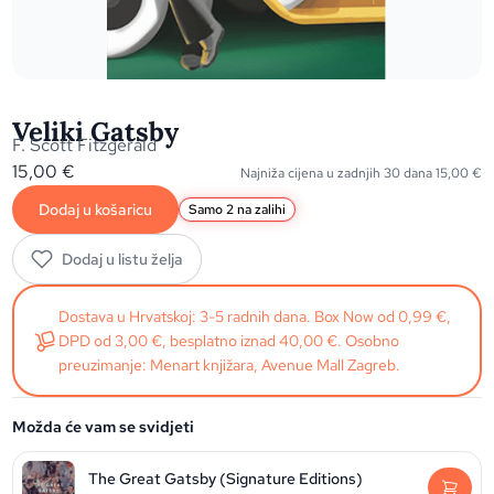
Veliki Gatsby
F. Scott Fitzgerald
15,00
€
Najniža cijena u zadnjih 30 dana
15,00
€
Dodaj u košaricu
Samo 2 na zalihi
Dodaj u listu želja
Dostava u Hrvatskoj: 3-5 radnih dana. Box Now od 0,99 €,
DPD od 3,00 €, besplatno iznad 40,00 €. Osobno
preuzimanje: Menart knjižara, Avenue Mall Zagreb.
Možda će vam se svidjeti
The Great Gatsby (Signature Editions)