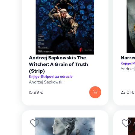
Andrzej Sapkowskis The
Narre
Knjige
|
P
Witcher: A Grain of Truth
Andrzej
(Strip)
Knjige
|
Stripovi za odrasle
Andrzej Sapkowski
15,99
€
23,01
€