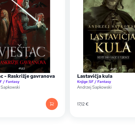
c - Raskrižje gavranova
Lastavičja kula
F / Fantasy
Knjige
|
SF / Fantasy
 Sapkowski
Andrzej Sapkowski
17,12
€