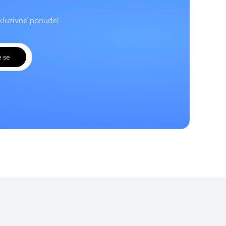
skluzivne ponude!
e se