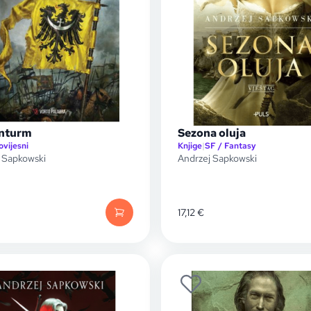
nturm
Sezona oluja
ovijesni
Knjige
|
SF / Fantasy
 Sapkowski
Andrzej Sapkowski
17,12
€