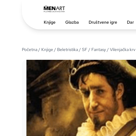
Knjige
Glazba
Društvene igre
Dar
Početna
/
Knjige
/
Beletristika
/
SF / Fantasy
/ Vilenjačka krv