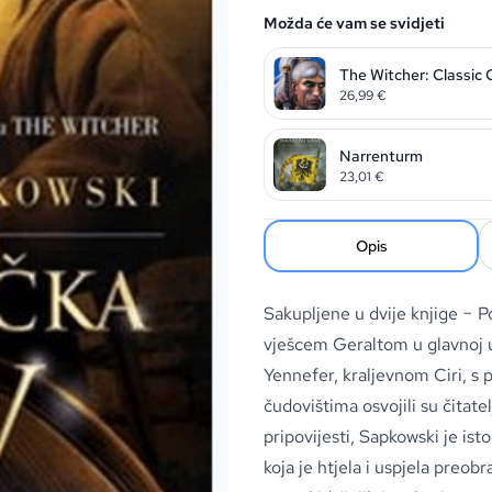
Možda će vam se svidjeti
The Witcher: Classic 
26,99
€
Narrenturm
23,01
€
Opis
Sakupljene u dvije knjige − Po
vješcem Geraltom u glavnoj 
Yennefer, kraljevnom Ciri, s 
čudovištima osvojili su čitatel
pripovijesti, Sapkowski je is
koja je htjela i uspjela preobr