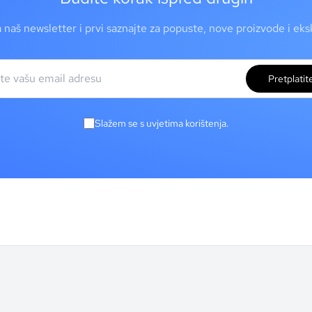
a naš newsletter i prvi saznajte za popuste, nove proizvode i ek
Pretplatit
Slažem se s uvjetima korištenja.