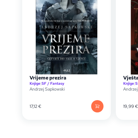
Vrijeme prezira
Vješta
Knjige
|
SF / Fantasy
Knjige
|
S
Andrzej Sapkowski
Andrzej
17,12
€
19,99
€