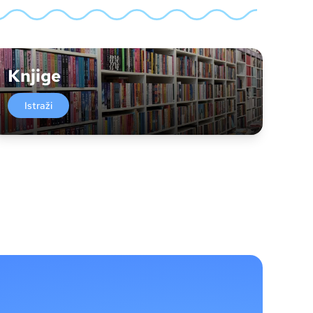
Knjige
Istraži