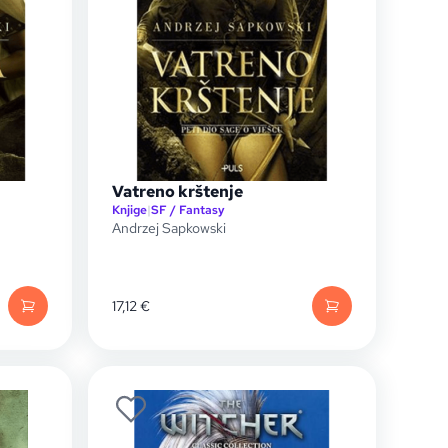
Vatreno krštenje
Knjige
|
SF / Fantasy
Andrzej Sapkowski
17,12
€