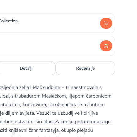
Collection
Detalji
Recenzije
sljednja želja i Mač sudbine − trinaest novela s
ulozi, s trubadurom Maslačkom, lijepom čarobnicom
patuljcima, kneževima, čarobnjacima i strahotnim
je diljem svijeta. Vezući te uzbudljive i dirljive
todobno ostvario i širi plan. Začeo je petotomnu sagu
aziti književni žanr fantasyja, okupio plejadu