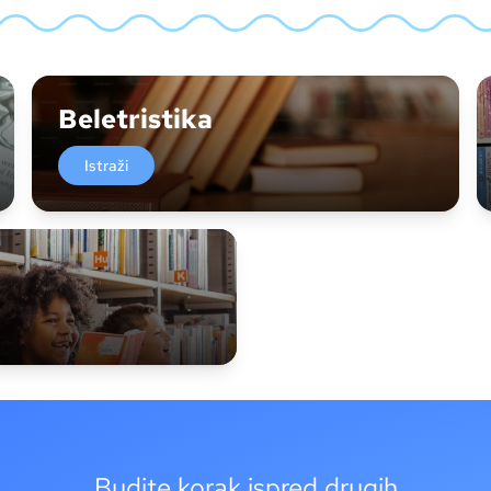
Beletristika
Istraži
Budite korak ispred drugih