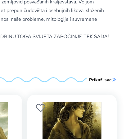
o zemljovid posvađanih kraljevstava. Voljom
jet prepun čudovišta i osebujnih likova, složenih
i, unosi naše probleme, mitologije i suvremene
SUDBINU TOGA SVIJETA ZAPOČINJE TEK SADA!
Prikaži sve