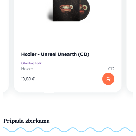
Hozier - Unreal Unearth (CD)
Glazba
|
Folk
G
D
Hozier
CD
H
13,80
€
1
Pripada zbirkama