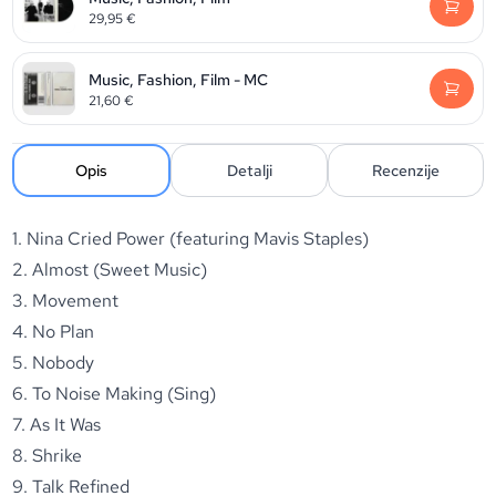
29,95
€
Music, Fashion, Film - MC
21,60
€
Opis
Detalji
Recenzije
1. Nina Cried Power (featuring Mavis Staples)
2. Almost (Sweet Music)
3. Movement
4. No Plan
5. Nobody
6. To Noise Making (Sing)
7. As It Was
8. Shrike
9. Talk Refined