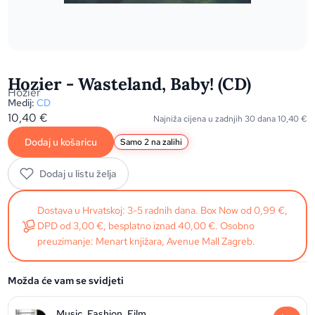
Hozier - Wasteland, Baby! (CD)
Hozier
Medij:
CD
10,40
€
Najniža cijena u zadnjih 30 dana
10,40
€
Dodaj u košaricu
Samo 2 na zalihi
Dodaj u listu želja
Dostava u Hrvatskoj: 3-5 radnih dana. Box Now od 0,99 €,
DPD od 3,00 €, besplatno iznad 40,00 €. Osobno
preuzimanje: Menart knjižara, Avenue Mall Zagreb.
Možda će vam se svidjeti
Music, Fashion, Film