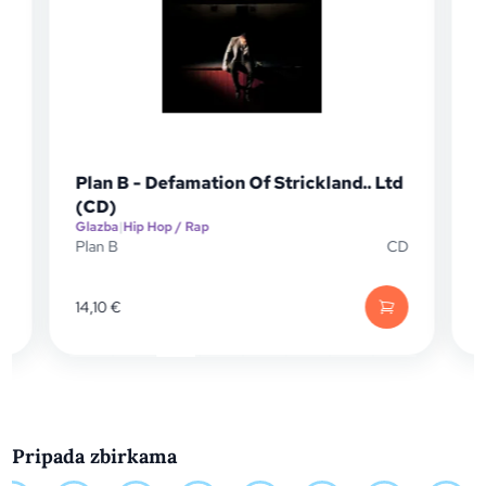
Plan B - Defamation Of Strickland.. Ltd
Future -
(CD)
Glazba
|
Hip Hop / Rap
Glazba
|
Hip
Plan B
CD
Future
14,10
€
16,11
€
Pripada zbirkama