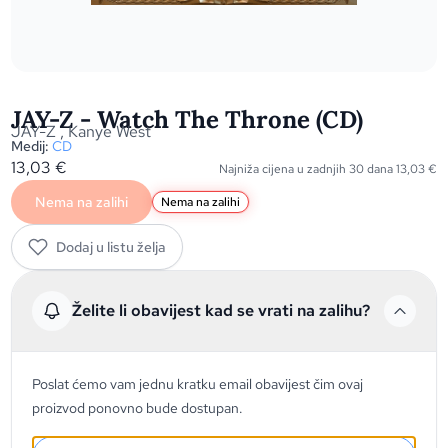
JAY-Z - Watch The Throne (CD)
JAY-Z
,
Kanye West
Medij:
CD
13,03
€
Najniža cijena u zadnjih 30 dana
13,03
€
Nema na zalihi
Nema na zalihi
Dodaj u listu želja
Želite li obavijest kad se vrati na zalihu?
Poslat ćemo vam jednu kratku email obavijest čim ovaj
proizvod ponovno bude dostupan.