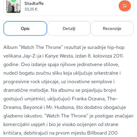
Stadtaffe
33,25
€
Opis
Detalji
Recenzije
Album "Watch The Throne" rezultat je suradnje hip-hop
velikana Jay-Z-ja i Kanye Westa, izdan 8. kolovoza 2011.
godine. Ovo izdanje spaja njihove jedinstvene stilove,
nudeći bogatu zvučnu sliku koja uključuje orkestralne i
progresivne rock utjecaje, uz inovativne semplove i
dramatične melodije. Na albumu se pojavljuju brojni
gostujući umjetnici, uključujući Franka Oceana, The-
Dreama, Beyoncé i Mr. Hudsona, što dodatno obogaćuje
glazbeno iskustvo. "Watch The Throne" je postigao značajan
komercijalni uspjeh i bio je visoko ocijenjen od strane
kritičara, debitirajući na prvom mjestu Billboard 200