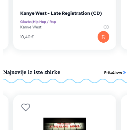
Kanye W
Kanye West - Late Registration (CD)
(CD)
Glazba
|
Hip Hop / Rap
Glazba
|
Hip
Kanye West
CD
Kanye Wes
10,40
€
10,42
€
Najnovije iz iste zbirke
Prikaži sve