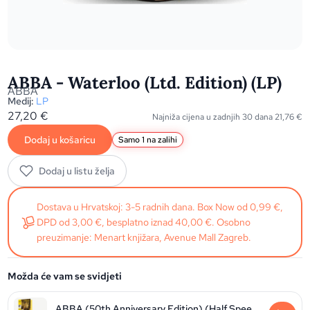
ABBA - Waterloo (Ltd. Edition) (LP)
ABBA
Medij:
LP
27,20
€
Najniža cijena u zadnjih 30 dana
21,76
€
Dodaj u košaricu
Samo 1 na zalihi
Dodaj u listu želja
Dostava u Hrvatskoj: 3-5 radnih dana. Box Now od 0,99 €,
DPD od 3,00 €, besplatno iznad 40,00 €. Osobno
preuzimanje: Menart knjižara, Avenue Mall Zagreb.
Možda će vam se svidjeti
ABBA (50th Anniversary Edition) (Half Speed Master Ltd.)