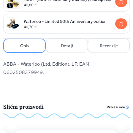
40,80
€
Waterloo - Limited 50th Anniversary edition
40,70
€
Opis
Detalji
Recenzije
ABBA - Waterloo (Ltd. Edition). LP, EAN
0602508379949.
Slični proizvodi
Prikaži sve