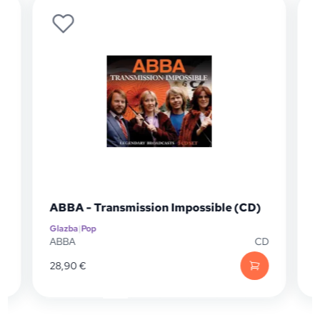
a
ABBA - Transmission Impossible (CD)
Glazba
|
Pop
G
P
ABBA
CD
28,90
€