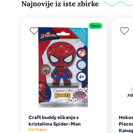
Najnovije iz iste zbirke
Novo
Craft buddy slikanje s
Hokus
kristalima Spider-Man
Piece
Dar
|
Figure
Kana