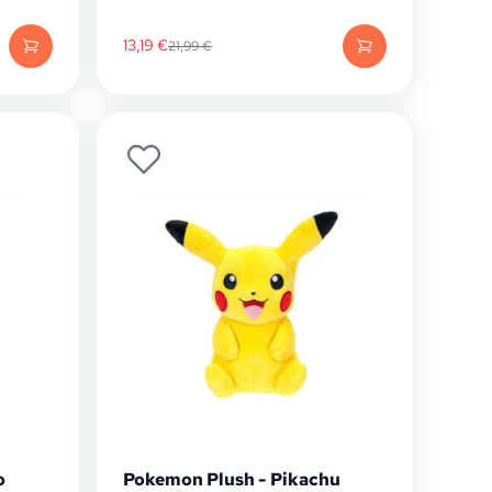
13,19
€
21,99
€
o
Pokemon Plush - Pikachu