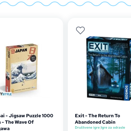
ai - Jigsaw Puzzle 1000
Exit - The Return To
s - The Wave Of
Abandoned Cabin
Društvene igre
|
Igre za odrasle
gawa