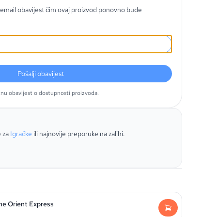
email obavijest čim ovaj proizvod ponovno bude
Pošalji obavijest
tnu obavijest o dostupnosti proizvoda.
e za
Igračke
ili najnovije preporuke na zalihi.
he Orient Express