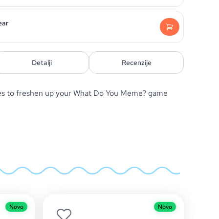
ear
Detalji
Recenzije
es to freshen up your What Do You Meme? game
Novo
Novo