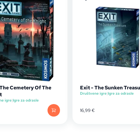
- The Cemetery Of The
Exit - The Sunken Treas
Društvene igre
|
Igre za odrasle
t
ne igre
|
Igre za odrasle
16,99
€