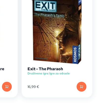
ure
Exit - The Pharaoh
Društvene igre
|
Igre za odrasle
16,99
€