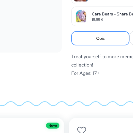
Care Bears - Share B
19,99
€
Opis
Treat yourself to more mem
collection!
For Ages: 17+
Novo