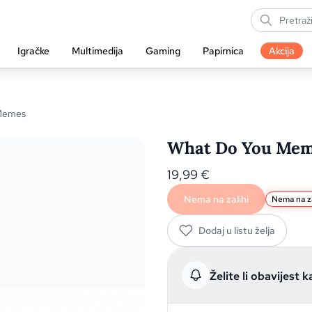
Igračke
Multimedija
Gaming
Papirnica
Akcija
 Memes
What Do You Mem
19,99
€
Nema na zalihi
Nema na za
Dodaj u listu želja
Želite li obavijest k