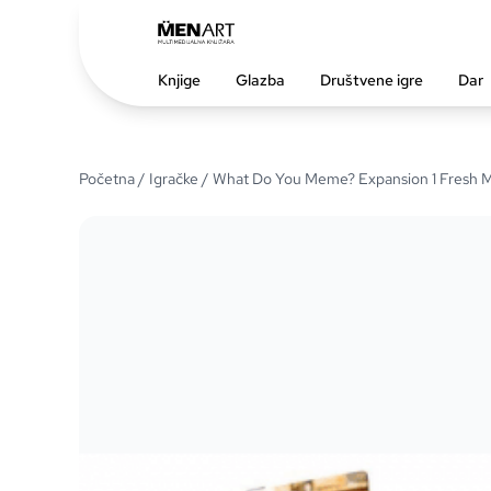
Knjige
Glazba
Društvene igre
Dar
Početna
/
Igračke
/ What Do You Meme? Expansion 1 Fresh