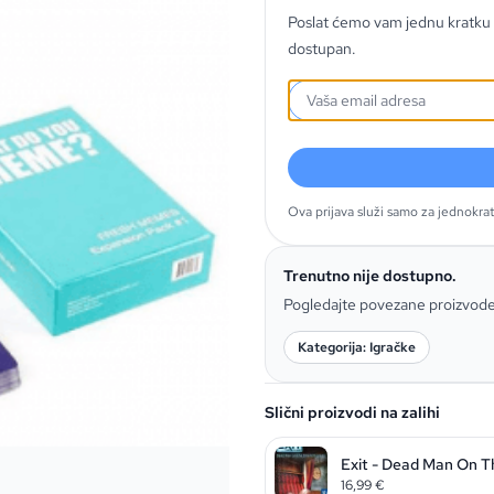
Poslat ćemo vam jednu kratku 
dostupan.
Ova prijava služi samo za jednokra
Trenutno nije dostupno.
Pogledajte povezane proizvod
Kategorija: Igračke
Slični proizvodi na zalihi
Exit - Dead Man On T
16,99
€