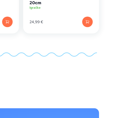
20cm
Igračke
24,99
€