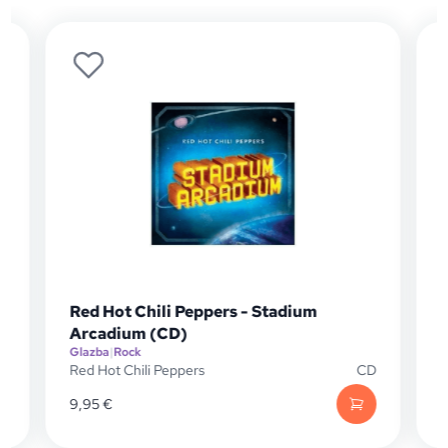
Red Hot Chili Peppers - Stadium
Arcadium (CD)
Glazba
|
Rock
G
D
Red Hot Chili Peppers
CD
R
9,95
€