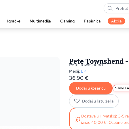
Igračke
Multimedija
Gaming
Papirnica
Akcija
Pete Townshend - 
Pete Townshend
Medij:
LP
36,90
€
Dodaj u košaricu
Samo 1 n
Dodaj u listu želja
Dostava u Hrvatskoj: 3-5 
iznad 40,00 €. Osobno pre