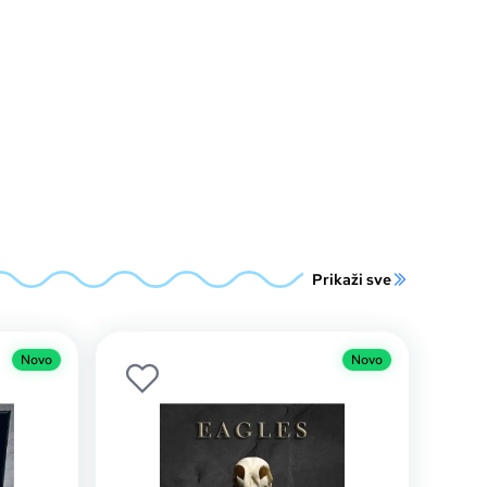
Prikaži sve
Novo
Novo