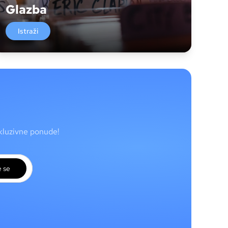
Glazba
Istraži
skluzivne ponude!
e se