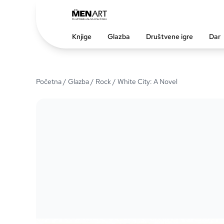
Knjige
Glazba
Društvene igre
Dar
Početna
/
Glazba
/
Rock
/ White City: A Novel