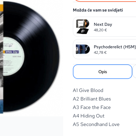
Možda će vam se svidjeti
Next Day
48,20
€
Psychoderelict (HSM
42,78
€
Opis
A1 Give Blood
A2 Brilliant Blues
A3 Face the Face
A4 Hiding Out
A5 Secondhand Love