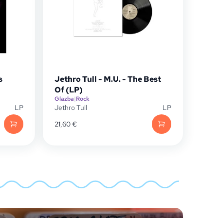
s
Jethro Tull - M.U. - The Best
Of (LP)
Glazba
|
Rock
LP
Jethro Tull
LP
21,60
€