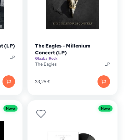
t (LP)
The Eagles - Millenium
Concert (LP)
LP
Glazba
|
Rock
The Eagles
LP
33,25
€
Novo
Novo