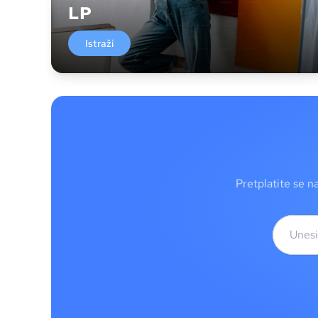
LP
Istraži
Pretplatite se n