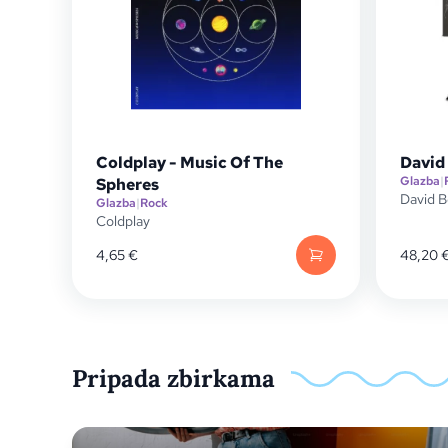
Coldplay - Music Of The
David
Glazba
|
Spheres
David 
Glazba
|
Rock
Coldplay
4,65
€
48,20
Pripada zbirkama