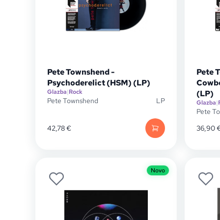
Pete Townshend -
Pete 
Psychoderelict (HSM) (LP)
Cowbo
Glazba
|
Rock
(LP)
Pete Townshend
LP
Glazba
|
Pete T
42,78
€
36,90
Novo