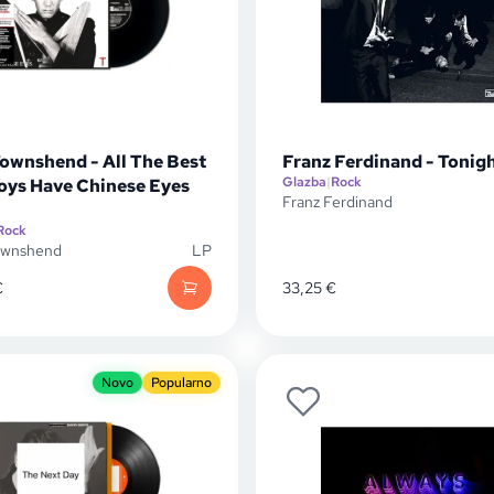
Townshend - All The Best
Franz Ferdinand - Tonigh
Glazba
|
Rock
ys Have Chinese Eyes
Franz Ferdinand
Rock
ownshend
LP
€
33,25
€
Novo
Popularno