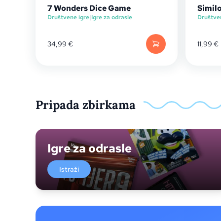
7 Wonders Dice Game
Similo
Društvene igre
|
Igre za odrasle
Društve
34,99
€
11,99
€
Pripada zbirkama
Igre za odrasle
Istraži