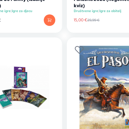
)
kviz)
ne igre
|
Igre za djecu
Društvene igre
|
Igre za obitelj
15,00
€
€
29,99
€