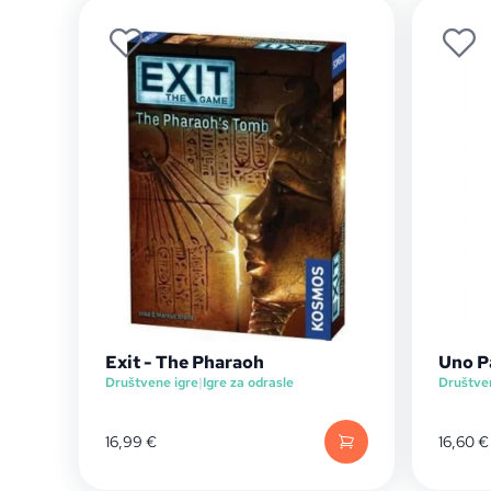
Exit - The Pharaoh
Uno P
Društvene igre
|
Igre za odrasle
Društve
16,99
€
16,60
€