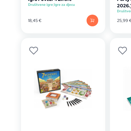
Društvene igre
|
Igre za djecu
2026.
Društve
18,45
€
25,99