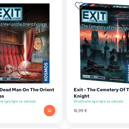
- Dead Man On The Orient
Exit - The Cemetery Of 
ss
Knight
ne igre
|
Igre za odrasle
Društvene igre
|
Igre za odrasle
16,99
€