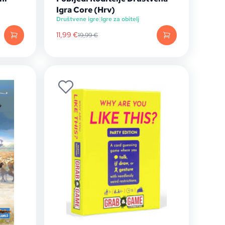
Igra Core (Hrv)
Društvene igre
|
Igre za obitelj
11,99
€
19,99
€