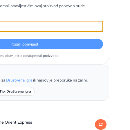
email obavijest čim ovaj proizvod ponovno bude
Pošalji obavijest
tnu obavijest o dostupnosti proizvoda.
e za
Društvena igra
ili najnovije preporuke na zalihi.
Tip: Društvena igra
he Orient Express