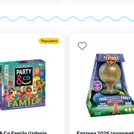
Popularno
& Co Family (izdanje
Fanzona 2026 (nogomet