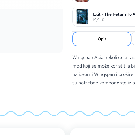
Exit - The Return To
19,91
€
Opis
Wingspan Asia nekoliko je razli
mod koji se može koristiti s 
na izvorni Wingspan i prošire
su potrebne komponente iz o