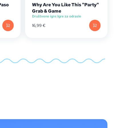
 Paso
Why Are You Like This "Party"
Grab & Game
Društvene igre
|
Igre za odrasle
16,99
€