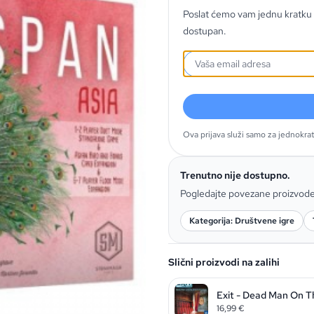
Poslat ćemo vam jednu kratku 
dostupan.
Ova prijava služi samo za jednokra
Trenutno nije dostupno.
Pogledajte povezane proizvod
Kategorija: Društvene igre
Slični proizvodi na zalihi
Exit - Dead Man On T
16,99
€