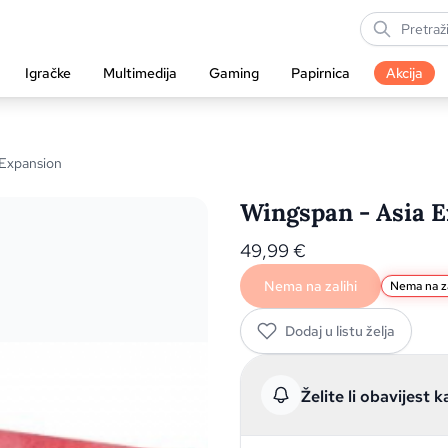
Igračke
Multimedija
Gaming
Papirnica
Akcija
 Expansion
Wingspan - Asia 
49,99
€
Nema na zalihi
Nema na za
Dodaj u listu želja
Želite li obavijest k