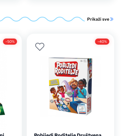
Prikaži sve
-50%
-40%
ni
Pobijedi Roditelje Društvena