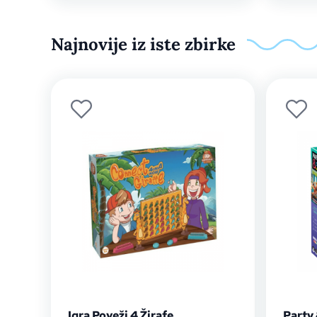
Najnovije iz iste zbirke
Igra Poveži 4 Žirafe
Party 