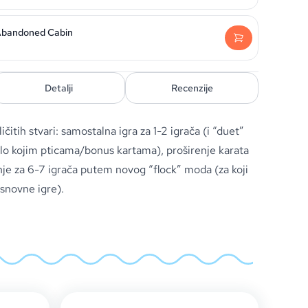
 Abandoned Cabin
Detalji
Recenzije
čitih stvari: samostalna igra za 1-2 igrača (i “duet”
bilo kojim pticama/bonus kartama), proširenje karata
nje za 6-7 igrača putem novog “flock” moda (za koji
snovne igre).