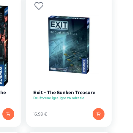
The
Exit - The Sunken Treasure
Društvene igre
|
Igre za odrasle
16,99
€