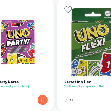
arty karte
Karte Uno flex
ne igre
|
Igre za obitelj
Društvene igre
|
Igre za obitelj
11,99
€