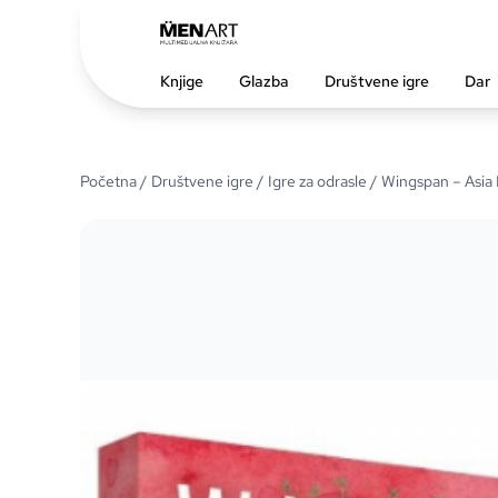
Knjige
Glazba
Društvene igre
Dar
Početna
/
Društvene igre
/
Igre za odrasle
/ Wingspan – Asia