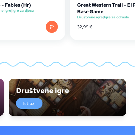
 - Fables (Hr)
Great Western Trail - El
ne igre
|
Igre za djecu
Base Game
Društvene igre
|
Igre za odrasle
32,99
€
Društvene igre
Istraži