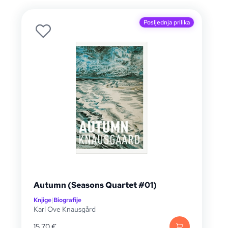
Posljednja prilika
Autumn (Seasons Quartet #01)
Knjige
|
Biografije
Karl Ove Knausgård
15,70
€