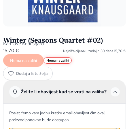
Winter (Seasons Quartet #02)
Karl Ove Knausgård
15,70
€
Najniža cijena u zadnjih 30 dana
15,70
€
Nema na zalihi
Nema na zalihi
Dodaj u listu želja
Želite li obavijest kad se vrati na zalihu?
Poslat ćemo vam jednu kratku email obavijest čim ovaj
proizvod ponovno bude dostupan.