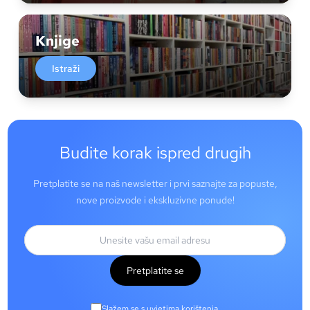
Knjige
Istraži
Budite korak ispred drugih
Pretplatite se na naš newsletter i prvi saznajte za popuste,
nove proizvode i ekskluzivne ponude!
Pretplatite se
Slažem se s uvjetima korištenja.