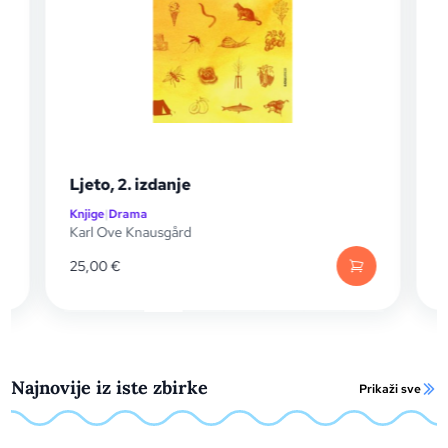
Vukovi iz šume vječnosti
Knjige
|
Drama
Karl Ove Knausgård
39,00
€
Najnovije iz iste zbirke
Prikaži sve