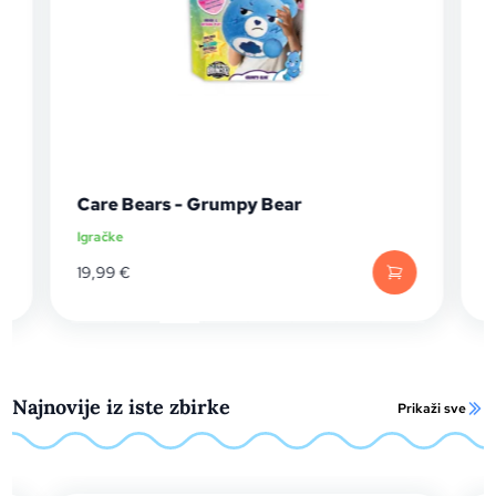
Care Bears - Grumpy Bear
Igračke
I
19,99
€
Najnovije iz iste zbirke
Prikaži sve