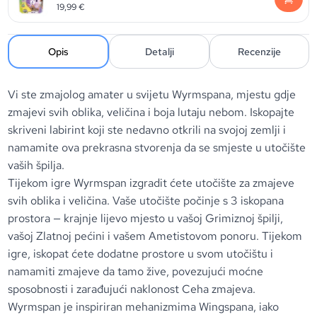
19,99
€
Opis
Detalji
Recenzije
Vi ste zmajolog amater u svijetu Wyrmspana, mjestu gdje
zmajevi svih oblika, veličina i boja lutaju nebom. Iskopajte
skriveni labirint koji ste nedavno otkrili na svojoj zemlji i
namamite ova prekrasna stvorenja da se smjeste u utočište
vaših špilja.
Tijekom igre Wyrmspan izgradit ćete utočište za zmajeve
svih oblika i veličina. Vaše utočište počinje s 3 iskopana
prostora — krajnje lijevo mjesto u vašoj Grimiznoj špilji,
vašoj Zlatnoj pećini i vašem Ametistovom ponoru. Tijekom
igre, iskopat ćete dodatne prostore u svom utočištu i
namamiti zmajeve da tamo žive, povezujući moćne
sposobnosti i zarađujući naklonost Ceha zmajeva.
Wyrmspan je inspiriran mehanizmima Wingspana, iako