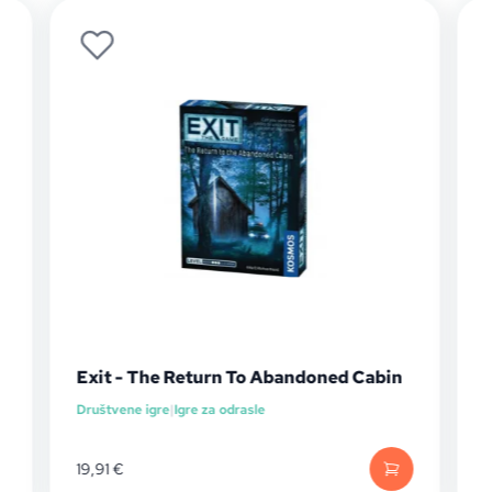
Exit - The Return To Abandoned Cabin
Društvene igre
|
Igre za odrasle
I
1
19,91
€