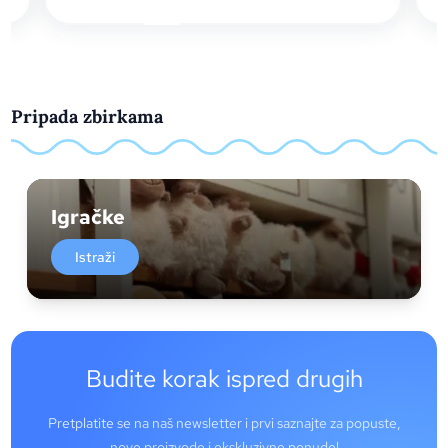
Pripada zbirkama
Igračke
Istraži
Budite korak ispred drugih
Pretplatite se na naš newsletter i prvi saznajte za popuste,
nove proizvode i ekskluzivne ponude!