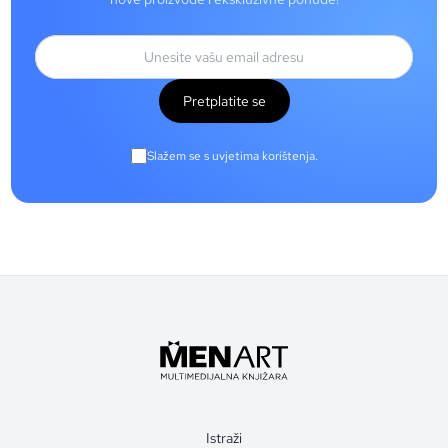
Pretplatite se
Slažem se s uvjetima korištenja.
Istraži