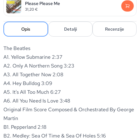
Please Please Me
31,20
€
Opis
Detalji
Recenzije
The Beatles
A1. Yellow Submarine 2:37
A2. Only A Northern Song 3:23
A3. All Together Now 2:08
A4. Hey Bulldog 3:09
A5. It's All Too Much 6:27
A6. All You Need Is Love 3:48
Original Film Score Composed & Orchestrated By George
Martin
B1. Pepperland 2:18
B2. Medley: Sea Of Time & Sea Of Holes 5:16