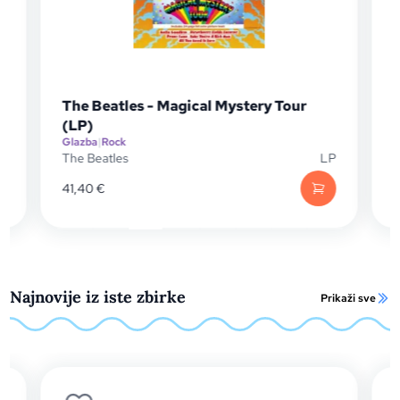
tery Tour
The Beatles - Rubber Soul
(Remastered) (CD)
Glazba
|
Rock
LP
The Beatles
19,60
€
Najnovije iz iste zbirke
Prikaži sve