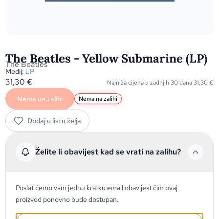
The Beatles - Yellow Submarine (LP)
The Beatles
Medij:
LP
31,30
€
Najniža cijena u zadnjih 30 dana
31,30
€
Nema na zalihi
Nema na zalihi
Dodaj u listu želja
Želite li obavijest kad se vrati na zalihu?
Poslat ćemo vam jednu kratku email obavijest čim ovaj
proizvod ponovno bude dostupan.