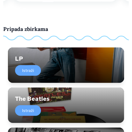
Pripada zbirkama
LP
Istraži
The Beatles
Istraži