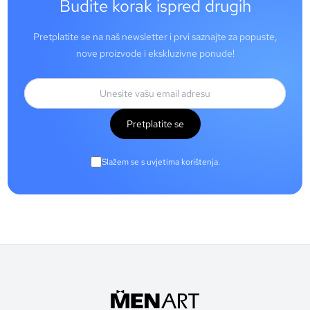
Budite korak ispred drugih
Pretplatite se na naš newsletter i prvi saznajte za popuste,
nove proizvode i ekskluzivne ponude!
Pretplatite se
Slažem se s uvjetima korištenja.