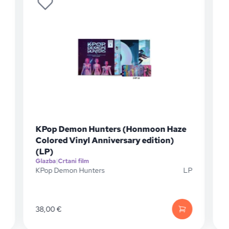
nmoon Haze
Josh Groban - Cinematic (LP)
 edition)
Glazba
|
Crtani film
Josh Groban
LP
24,95
€