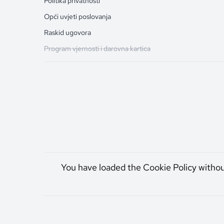
Politika privatnosti
Opći uvjeti poslovanja
Raskid ugovora
Program vjernosti i darovna kartica
You have loaded the Cookie Policy witho