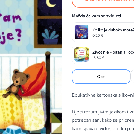
Možda će vam se svidjeti
Koliko je duboko more
9,20
€
Životinje - pitanja i o
15,80
€
Opis
Edukativna kartonska slikovn
Djeci razumljivim jezikom i v
potreban san, kako se priprem
kako spavaju vidre, a kako pak