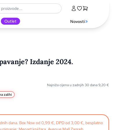
Outlet
Novosti
avanje? Izdanje 2024.
Najniža cijena u zadnjih 30 dana
9,20
€
a zalihi
radnih dana. Box Now od 0,99 €, DPD od 3,00 €, besplatno
uzimanje: Menart knjižara, Avenue Mall Zagreb.