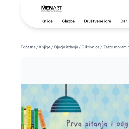
Knjige
Glazba
Društvene igre
Dar
Početna
/
Knjige
/
Dječja izdanja
/
Slikovnice
/ Zašto moram n