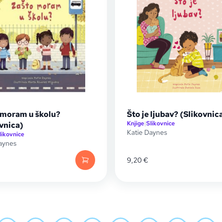
 moram u školu?
Što je ljubav? (Slikovnic
Knjige
|
Slikovnice
vnica)
Katie Daynes
likovnice
aynes
9,20
€