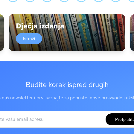
Dječja izdanja
Istraži
Budite korak ispred drugih
a naš newsletter i prvi saznajte za popuste, nove proizvode i ek
Pretplatit