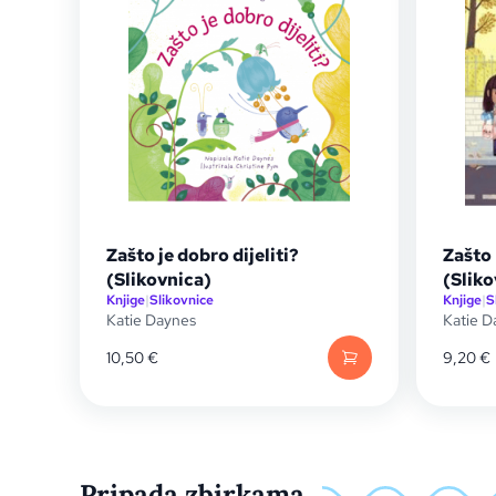
Zašto je dobro dijeliti?
Zašto
(Slikovnica)
(Sliko
Knjige
|
Slikovnice
Knjige
|
S
Katie Daynes
Katie D
10,50
€
9,20
€
Pripada zbirkama