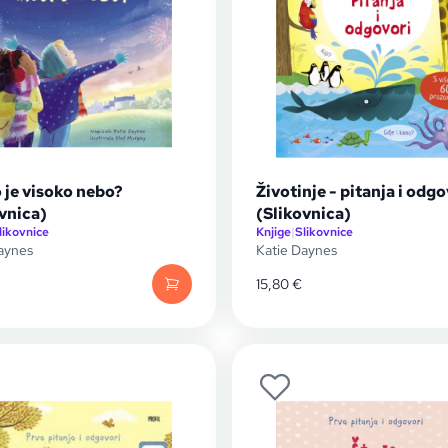
 je visoko nebo?
Životinje - pitanja i odgo
vnica)
(Slikovnica)
likovnice
Knjige
|
Slikovnice
aynes
Katie Daynes
15,80
€