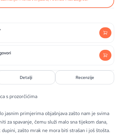
?
dgovori
Detalji
Recenzije
ica s prozorčićima
rlo jasnim primjerima objašnjava zašto nam je svima
iti za spavanje, čemu služi malo sna tijekom dana,
 dupini, zašto mrak ne mora biti strašan i još štošta.