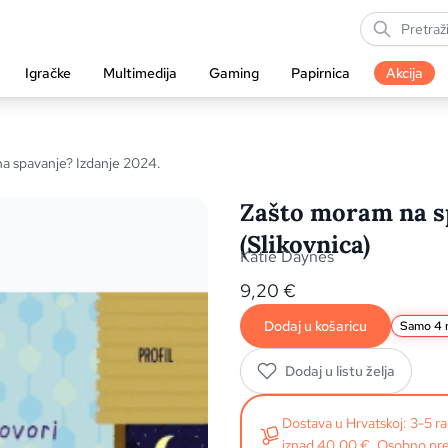
Igračke
Multimedija
Gaming
Papirnica
Akcija
a spavanje? Izdanje 2024.
Zašto moram na sp
(Slikovnica)
Katie Daynes
9,20
€
Dodaj u košaricu
Samo 4 n
Dodaj u listu želja
Dostava u Hrvatskoj: 3-5 
iznad 40,00 €. Osobno pre