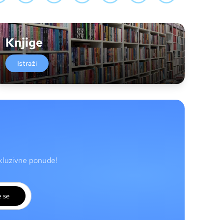
Knjige
Istraži
skluzivne ponude!
e se