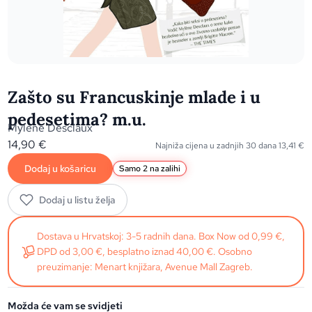
Zašto su Francuskinje mlade i u
pedesetima? m.u.
Mylene Desclaux
14,90
€
Najniža cijena u zadnjih 30 dana
13,41
€
Dodaj u košaricu
Samo 2 na zalihi
Dodaj u listu želja
Dostava u Hrvatskoj: 3-5 radnih dana. Box Now od 0,99 €,
DPD od 3,00 €, besplatno iznad 40,00 €. Osobno
preuzimanje: Menart knjižara, Avenue Mall Zagreb.
Možda će vam se svidjeti