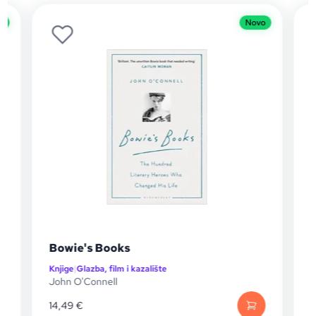
o
Novo
e
Bowie's Books
Knjige
|
Glazba, film i kazalište
K
John O'Connell
D
14,49
€
1