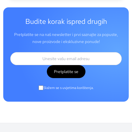
Budite korak ispred drugih
Pretplatite se na naš newsletter i prvi saznajte za popuste,
nove proizvode i ekskluzivne ponude!
Pretplatite se
Slažem se s uvjetima korištenja.