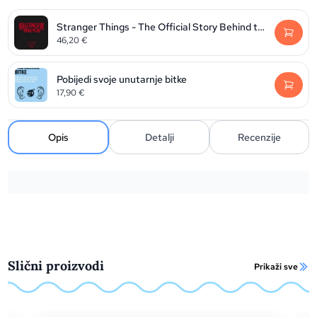
Stranger Things - The Official Story Behind the Legendary Series
46,20
€
Pobijedi svoje unutarnje bitke
17,90
€
Opis
Detalji
Recenzije
Slični proizvodi
Prikaži sve