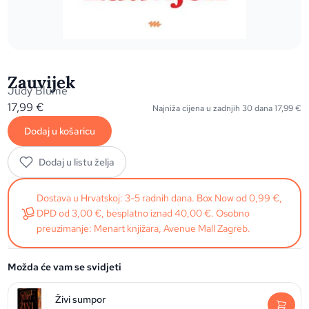
Zauvijek
Judy Blume
17,99
€
Najniža cijena u zadnjih 30 dana
17,99
€
Dodaj u košaricu
Dodaj u listu želja
Dostava u Hrvatskoj: 3-5 radnih dana. Box Now od 0,99 €,
DPD od 3,00 €, besplatno iznad 40,00 €. Osobno
preuzimanje: Menart knjižara, Avenue Mall Zagreb.
Možda će vam se svidjeti
Živi sumpor