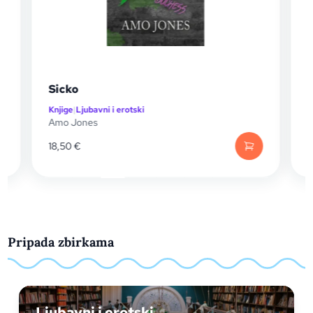
Sicko
Knjige
|
Ljubavni i erotski
K
Amo Jones
T
18,50
€
Pripada zbirkama
Ljubavni i erotski