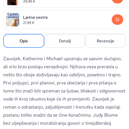
29,99
€
Ljetne sestre
21,99
€
Opis
Detalji
Recenzije
Zauvijek, Katherine i Michael upoznaju se sasvim slučajno,
ali vrlo brzo postaju nerazdvojni. Njihova veza prerasta u
nešto što oboje doživljavaju kao ozbiljno, posebno i trajno.
Prvi poljupci, prvi planovi, prva obećanja i prva pitanja o
tome što znači biti spreman za ljubav, bliskost i odgovornost
vode ih kroz iskustvo koje će ih promijeniti. Zauvijek je
roman o odrastanju, zaljubljenosti i trenutku kada osjećaji
postanu toliko snažni da se čine konačnima. Judy Blume
bez uljepšavanja i moraliziranja govori o tinejdžerskoj