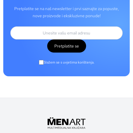
Pretplatite se na naš newsletter i prvi saznajte za popuste,
nove proizvode i ekskluzivne ponude!
Pretplatite se
Slažem se s uvjetima korištenja.