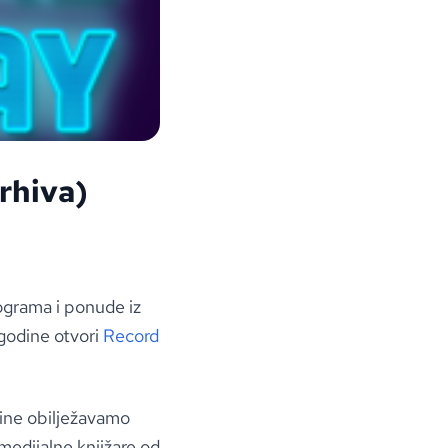
rhiva)
ograma i ponude iz
 godine otvori
Record
dine obilježavamo
edijalne knjižare od