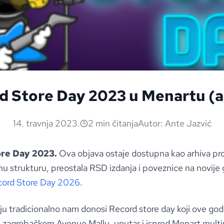
d Store Day 2023 u Menartu (a
14. travnja 2023.
2 min čitanja
Autor:
Ante Jazvić
ore Day 2023.
Ova objava ostaje dostupna kao arhiva pr
nu strukturu, preostala RSD izdanja i poveznice na novije
ord Store Day 2026
.
ju tradicionalno nam donosi Record store day koji ove go
u zagrebačkom Avenue Mallu,
unutar i ispred
Menart multim