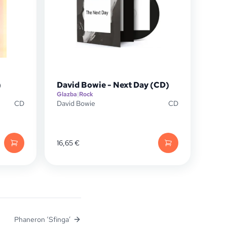
)
David Bowie - Next Day (CD)
Glazba
|
Rock
CD
David Bowie
CD
16,65
€
Phaneron ‘Sfinga’