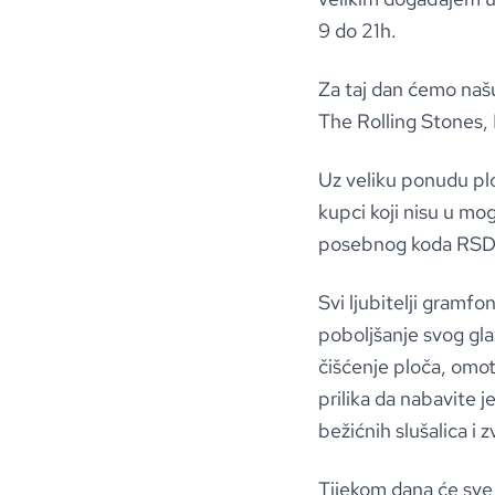
9 do 21h.
Za taj dan ćemo naš
The Rolling Stones,
Uz veliku ponudu ploč
kupci koji nisu u m
posebnog koda RS
Svi ljubitelji gramf
poboljšanje svog gla
čišćenje ploča, omot
prilika da nabavite j
bežićnih slušalica i 
Tijekom dana će sve p