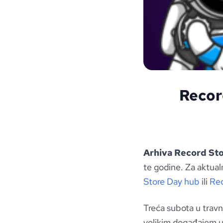
Recor
Arhiva Record St
te godine. Za aktual
Store Day hub
ili
Rec
Treća subota u travn
velikim događajem 