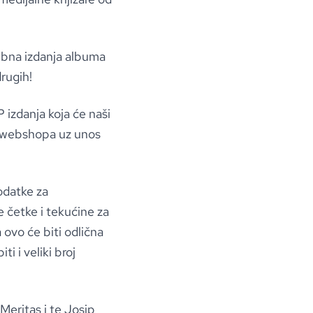
ebna izdanja albuma
rugih!
 izdanja koja će naši
m webshopa uz unos
odatke za
 četke i tekućine za
 ovo će biti odlična
i i veliki broj
Meritas i te Josip