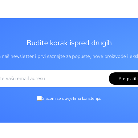
Budite korak ispred drugih
a naš newsletter i prvi saznajte za popuste, nove proizvode i ek
Pretplatit
Slažem se s uvjetima korištenja.