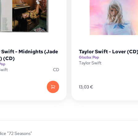
 Swift - Midnights (Jade
Taylor Swift - Lover (CD
Glazba
|
Pop
) (CD)
Taylor Swift
Pop
Swift
CD
13,03
€
lice "72 Seasons"