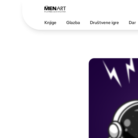
Knjige
Glazba
Društvene igre
Dar