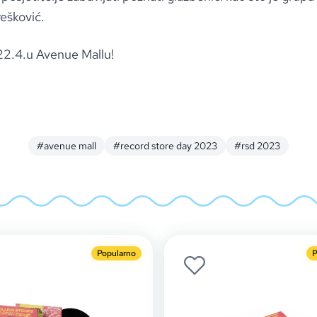
ešković.
22.4.u Avenue Mallu!
#avenue mall
#record store day 2023
#rsd 2023
Popularno
P