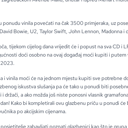
u ponudu vinila povećati na čak 3500 primjeraka, uz pos
 David Bowie, U2, Taylor Swift, John Lennon, Madonna i d
a, tijekom cijelog dana vrijedit će i popust na sva CD i LP
ogućnosti doći osobno na ovaj događaj moći kupiti i pute
D2023.
ona i vinila moći će na jednom mjestu kupiti sve potrebne
d
zbenog iskustva slušanja pa će tako u ponudi biti posebne
i i držači, a ako možda još niste ponosni vlasnik gramafona
edan! Kako bi kompletirali ovu glazbenu priču u ponudi će bit
zvučnika po akcijskim cijenama.
osjetitelje zabavljati poznati glazbenici kao što je grupa 