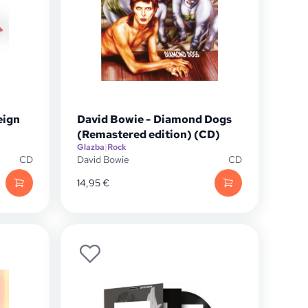
eign
David Bowie - Diamond Dogs
(Remastered edition) (CD)
Glazba
|
Rock
CD
David Bowie
CD
14,95
€