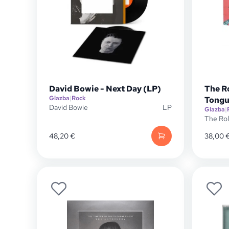
David Bowie - Next Day (LP)
The Ro
Glazba
|
Rock
Tongu
David Bowie
LP
Glazba
|
The Rol
48,20
€
38,00