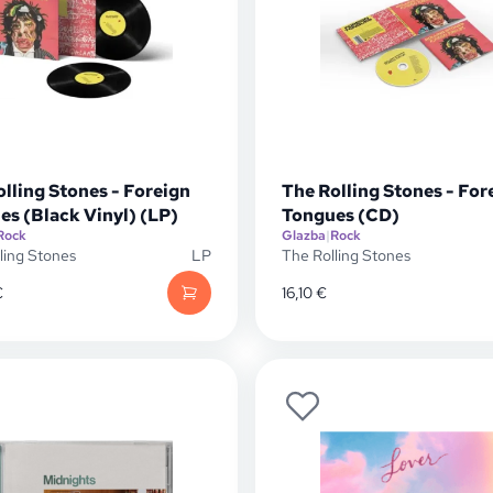
lling Stones - Foreign
The Rolling Stones - For
es (Black Vinyl) (LP)
Tongues (CD)
Rock
Glazba
|
Rock
ling Stones
LP
The Rolling Stones
€
16,10
€