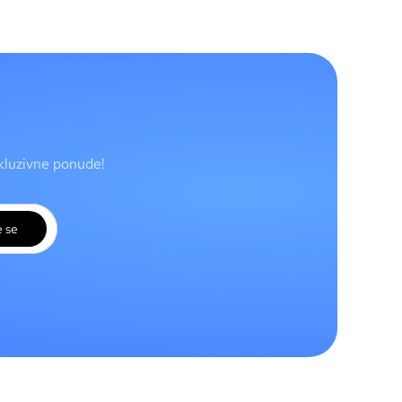
skluzivne ponude!
e se