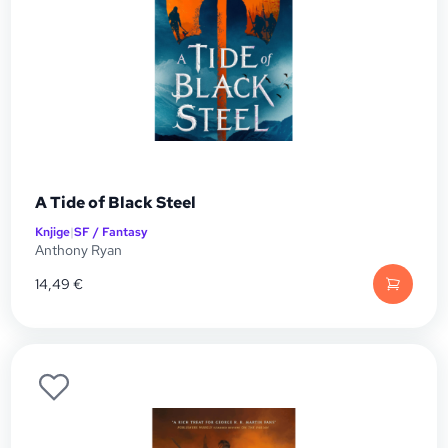
A Tide of Black Steel
Knjige
|
SF / Fantasy
Anthony Ryan
14,49
€