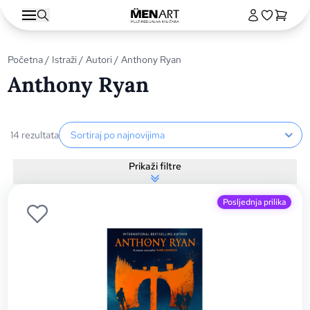
Početna
/
Istraži
/
Autori
/ Anthony Ryan
Anthony Ryan
Sortiranje proizvoda
14 rezultata
Prikaži filtre
Posljednja prilika