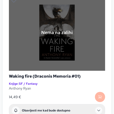
Nema na zalihi
Waking fire (Draconis Memoria #01)
Knjige
|
SF / Fantasy
Anthony Ryan
14,49
€
Obavijesti me kad bude dostupno