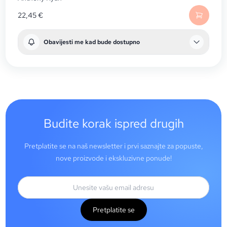
22,45
€
Obavijesti me kad bude dostupno
Budite korak ispred drugih
Pretplatite se na naš newsletter i prvi saznajte za popuste,
nove proizvode i ekskluzivne ponude!
Pretplatite se