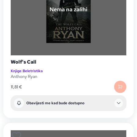
Nema na zalihi
Wolf's Call
Knjige
|
Beletristika
Anthony Ryan
11,81
€
Obavijesti me kad bude dostupno