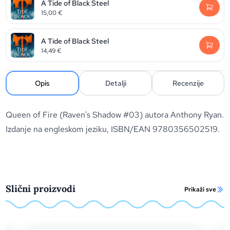
A Tide of Black Steel
15,00
€
A Tide of Black Steel
14,49
€
Opis
Detalji
Recenzije
Queen of Fire (Raven's Shadow #03) autora Anthony Ryan.
Izdanje na engleskom jeziku, ISBN/EAN 9780356502519.
Slični proizvodi
Prikaži sve