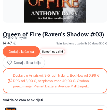
Queen of Fire (Raven's Shadow #03)
Anthony Ryan
14,47
€
Najniža cijena u zadnjih 30 dana
5,10
€
Dodaj u košaricu
Samo 1 na zalihi
Dodaj u listu želja
Dostava u Hrvatskoj: 3-5 radnih dana. Box Now od 0,99 €,
DPD od 3,00 €, besplatno iznad 40,00 €. Osobno
preuzimanje: Menart knjižara, Avenue Mall Zagreb.
Možda će vam se svidjeti