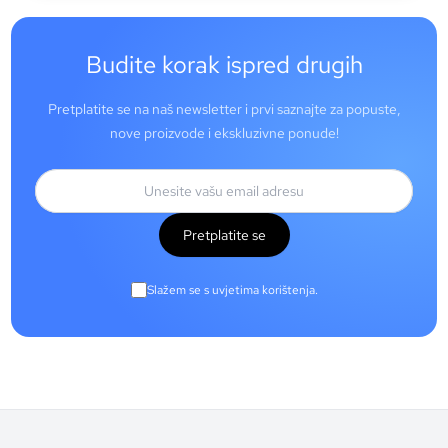
Budite korak ispred drugih
Pretplatite se na naš newsletter i prvi saznajte za popuste,
nove proizvode i ekskluzivne ponude!
Pretplatite se
Slažem se s uvjetima korištenja.