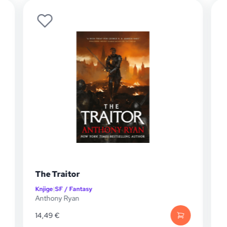
The Traitor
Knjige
|
SF / Fantasy
K
Anthony Ryan
A
14,49
€