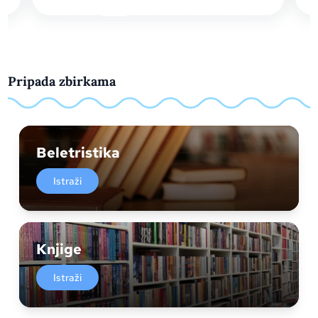
Pripada zbirkama
Beletristika
Istraži
Knjige
Istraži