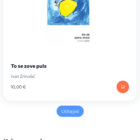
To se zove puls
Ivan Zrinušić
10,00
€
Učitaj još