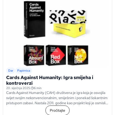
Dar
Papirnica
Cards Against Humanity: Igra smijeha i
kontroverzi
20. siječnja 2025.
6 min
Cards Against Humanity (CAH) društvena je igra koja je osvojila
svijet svojim nekonvencionalnim, smiješnim i ponekad šokantnim
pristupom zabavi. Nastala 2011. godine kao projekt koji je osmislila
skupina prijatelja iz Chicaga, a...
Pročitajte