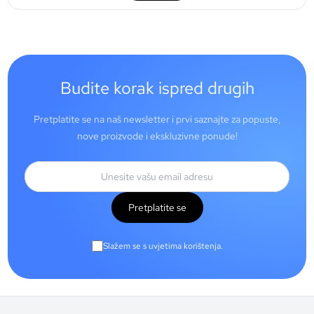
Budite korak ispred drugih
Pretplatite se na naš newsletter i prvi saznajte za popuste,
nove proizvode i ekskluzivne ponude!
Pretplatite se
Slažem se s uvjetima korištenja.