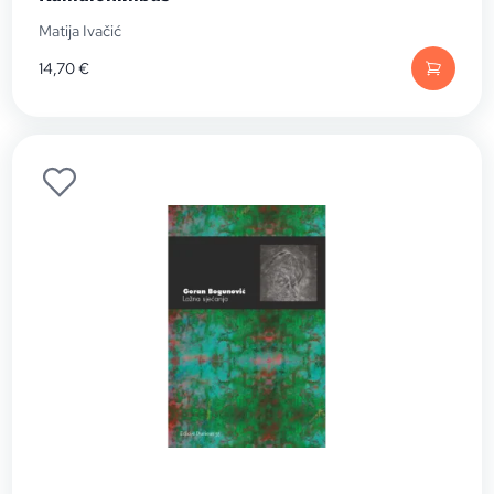
Matija Ivačić
14,70
€