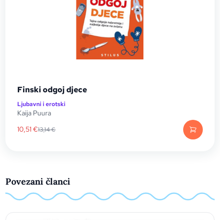
Finski odgoj djece
Ljubavni i erotski
Kaija Puura
10,51
€
13,14
€
Povezani članci