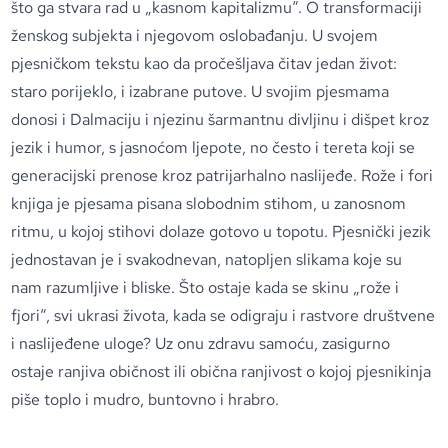
što ga stvara rad u „kasnom kapitalizmu“. O transformaciji
ženskog subjekta i njegovom oslobađanju. U svojem
pjesničkom tekstu kao da pročešljava čitav jedan život:
staro porijeklo, i izabrane putove. U svojim pjesmama
donosi i Dalmaciju i njezinu šarmantnu divljinu i dišpet kroz
jezik i humor, s jasnoćom ljepote, no često i tereta koji se
generacijski prenose kroz patrijarhalno naslijeđe. Rože i fori
knjiga je pjesama pisana slobodnim stihom, u zanosnom
ritmu, u kojoj stihovi dolaze gotovo u topotu. Pjesnički jezik
jednostavan je i svakodnevan, natopljen slikama koje su
nam razumljive i bliske. Što ostaje kada se skinu „rože i
fjori“, svi ukrasi života, kada se odigraju i rastvore društvene
i naslijeđene uloge? Uz onu zdravu samoću, zasigurno
ostaje ranjiva običnost ili obična ranjivost o kojoj pjesnikinja
piše toplo i mudro, buntovno i hrabro.