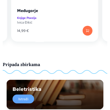
Međugorje
Knjige
|
Poezija
K
Ivica Đikić
14,99
€
Pripada zbirkama
Beletristika
Istraži