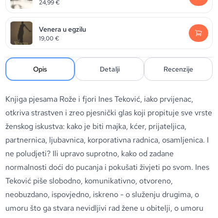
24,99
€
Venera u egzilu
19,00
€
Opis
Detalji
Recenzije
Knjiga pjesama Rože i fjori Ines Teković, iako prvijenac,
otkriva strastven i zreo pjesnički glas koji propituje sve vrste
ženskog iskustva: kako je biti majka, kćer, prijateljica,
partnernica, ljubavnica, korporativna radnica, osamljenica. I
ne poludjeti? Ili upravo suprotno, kako od zadane
normalnosti doći do pucanja i pokušati živjeti po svom. Ines
Teković piše slobodno, komunikativno, otvoreno,
neobuzdano, ispovjedno, iskreno - o služenju drugima, o
umoru što ga stvara nevidljivi rad žene u obitelji, o umoru