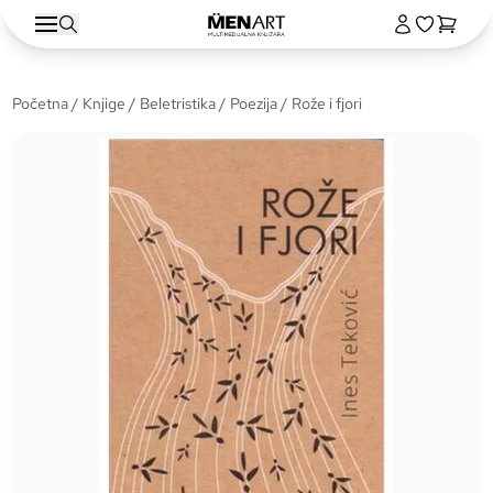
Početna
/
Knjige
/
Beletristika
/
Poezija
/ Rože i fjori