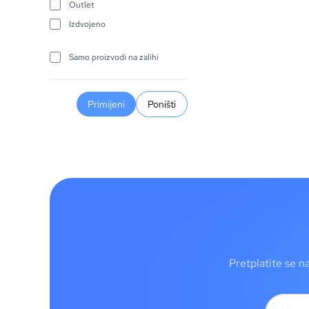
Outlet
Izdvojeno
Samo proizvodi na zalihi
Primijeni
Poništi
Pretplatite se n