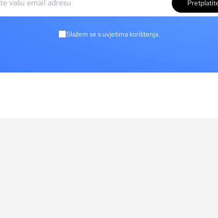
Pretplatit
Slažem se s uvjetima korištenja.