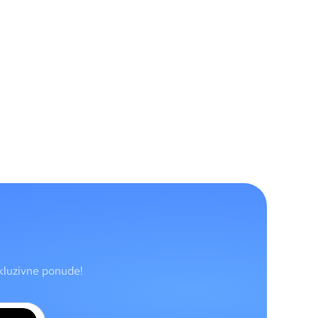
skluzivne ponude!