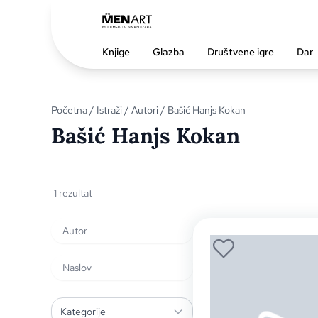
Knjige
Glazba
Društvene igre
Dar
Početna
/
Istraži
/
Autori
/ Bašić Hanjs Kokan
Bašić Hanjs Kokan
1 rezultat
Kategorije