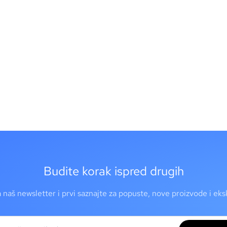
Budite korak ispred drugih
a naš newsletter i prvi saznajte za popuste, nove proizvode i ek