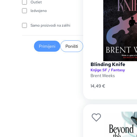
Outlet
Izdvojeno
Samo proizvodi na zalihi
Primijeni
Poništi
Blinding Knife
Knjige
|
SF / Fantasy
Brent Weeks
14,49
€