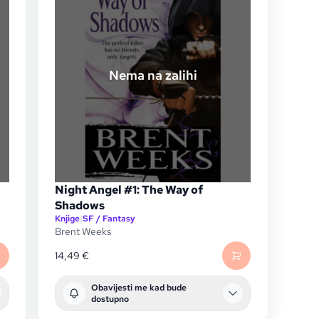
Nema na zalihi
Night Angel #1: The Way of
Shadows
Knjige
|
SF / Fantasy
Brent Weeks
14,49
€
Obavijesti me kad bude
dostupno