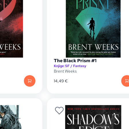
The Black Prism #1
Knjige
|
SF / Fantasy
Brent Weeks
14,49
€