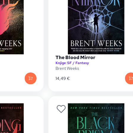
The Blood Mirror
Knjige
|
SF / Fantasy
Brent Weeks
14,49
€