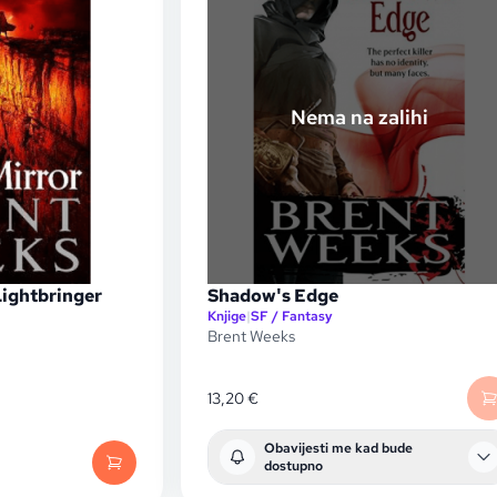
Nema na zalihi
Lightbringer
Shadow's Edge
Knjige
|
SF / Fantasy
Brent Weeks
13,20
€
Obavijesti me kad bude
dostupno