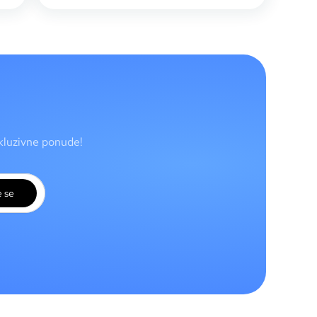
skluzivne ponude!
e se