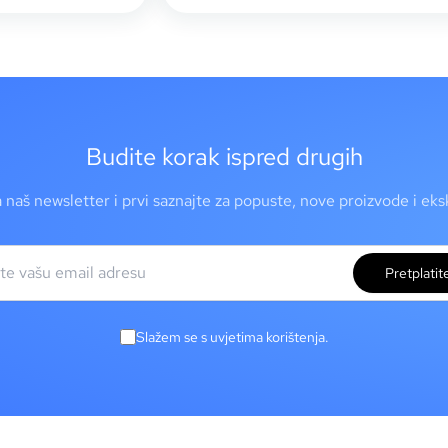
Budite korak ispred drugih
a naš newsletter i prvi saznajte za popuste, nove proizvode i ek
Pretplatit
Slažem se s uvjetima korištenja.