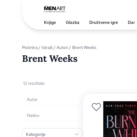
Knjige
Glazba
Društvene igre
Dar
Početna
/
Istraži
/
Autori
/ Brent Weeks
Brent Weeks
12 rezultata
Kategorije