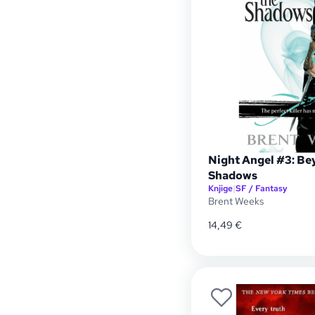
Night Angel #3: Be
Shadows
Knjige
|
SF / Fantasy
Brent Weeks
14,49
€