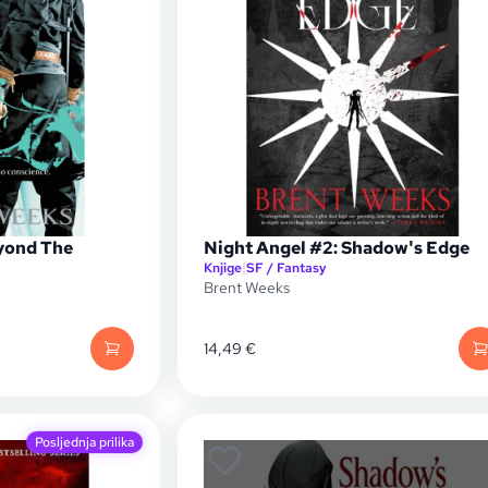
yond The
Night Angel #2: Shadow's Edge
Knjige
|
SF / Fantasy
Brent Weeks
14,49
€
Posljednja prilika