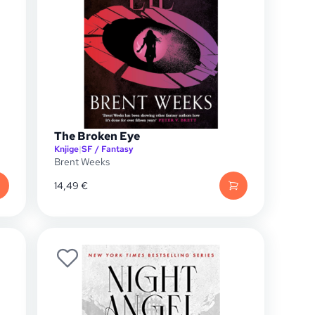
The Broken Eye
Knjige
|
SF / Fantasy
Brent Weeks
14,49
€