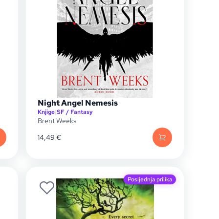
Night Angel Nemesis
Knjige
|
SF / Fantasy
Brent Weeks
14,49
€
Posljednja prilika