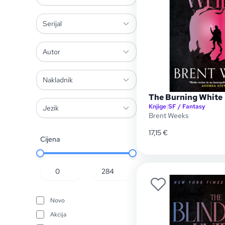
Serijal
Autor
Nakladnik
The Burning White
Knjige
|
SF / Fantasy
Jezik
Brent Weeks
17,15
€
Cijena
Novo
Akcija