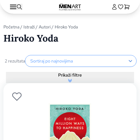
Početna
/
Istraži
/
Autori
/ Hiroko Yoda
Hiroko Yoda
Sortiranje proizvoda
2 rezultata
Prikaži filtre