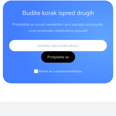
Budite korak ispred drugih
Pretplatite se na naš newsletter i prvi saznajte za popuste,
nove proizvode i ekskluzivne ponude!
Pretplatite se
Slažem se s uvjetima korištenja.