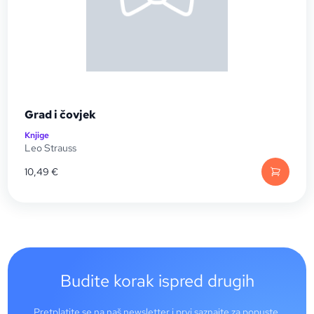
Grad i čovjek
Knjige
Leo Strauss
10,49
€
Budite korak ispred drugih
Pretplatite se na naš newsletter i prvi saznajte za popuste,