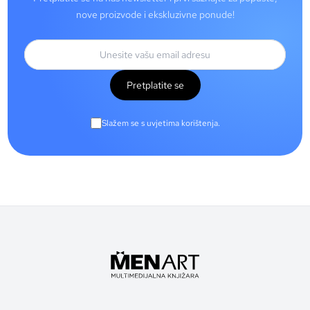
nove proizvode i ekskluzivne ponude!
Pretplatite se
Slažem se s uvjetima korištenja.