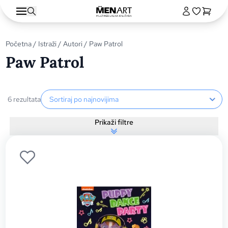
Početna
/
Istraži
/
Autori
/ Paw Patrol
Paw Patrol
Sortiranje proizvoda
6 rezultata
Prikaži filtre