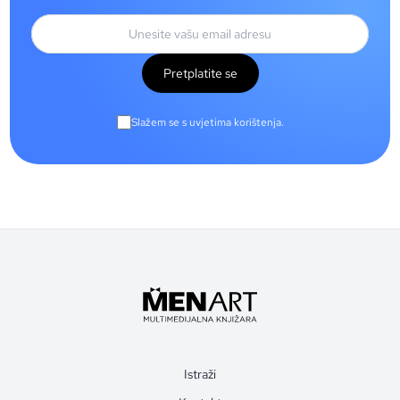
Pretplatite se
Slažem se s uvjetima korištenja.
Istraži