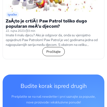
Igračke
ZaÅ¡to je crtiÄ‡ Paw Patrol toliko dugo
popularan meÄ‘u djecom?
22. rujna 2023.
3 min
Imate li malu djecu? Ako je odgovor da, onda su vjerojatno
opsjednuti Paw Patrolom! Paw Patrol je već godinama jedna od
najpopularnijih serija među djecom. S obzirom na veliku
konkurenciju, pitate se...
Pročitajte
Budite korak ispred drugih
Pretplatite se na naš newsletter i prvi saznajte za popuste,
nove proizvode i ekskluzivne ponude!