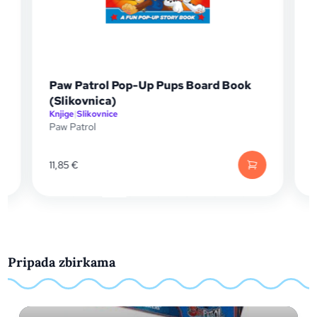
Paw Patrol Pop-Up Pups Board Book
(Slikovnica)
Knjige
|
Slikovnice
K
Paw Patrol
P
11,85
€
1
Pripada zbirkama