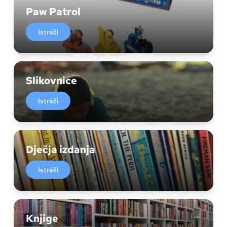
Paw Patrol
Istraži
Slikovnice
Istraži
Dječja izdanja
Istraži
Knjige