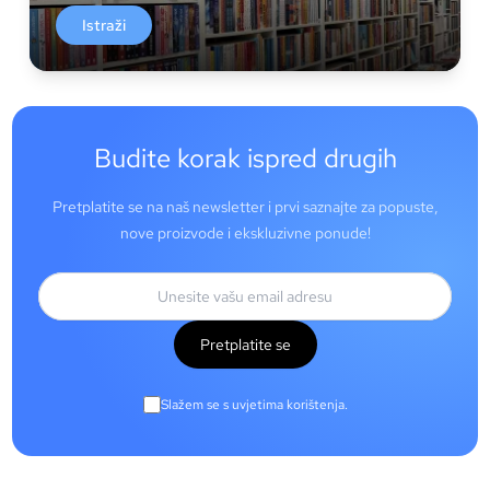
Istraži
Budite korak ispred drugih
Pretplatite se na naš newsletter i prvi saznajte za popuste,
nove proizvode i ekskluzivne ponude!
Pretplatite se
Slažem se s uvjetima korištenja.