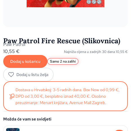
Paw Patrol Fire Rescue (Slikovnica)
Paw Patrol
10,55
€
Najniža cijena u zadnjih 30 dana
10,55
€
Dodaj u košaricu
Samo 2 na zalihi
Dodaj u listu želja
Dostava u Hrvatskoj: 3-5 radnih dana. Box Now od 0,99 €,
DPD od 3,00 €, besplatno iznad 40,00 €. Osobno
preuzimanje: Menart knjižara, Avenue Mall Zagreb.
Možda će vam se svidjeti