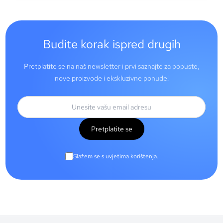
Budite korak ispred drugih
Pretplatite se na naš newsletter i prvi saznajte za popuste,
nove proizvode i ekskluzivne ponude!
Pretplatite se
Slažem se s uvjetima korištenja.