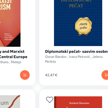
y and Marxist
Diplomatski pečat- sasvim osobn
 Central Europe
Goran Bandov
,
Ivana Petrović
,
Jelena
Perleta
ithans
,
Mateja
42,47
€