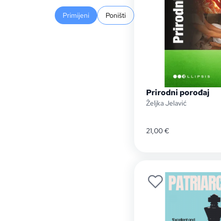
Primijeni
Poništi
Prirodni porođaj
Željka Jelavić
21,00
€