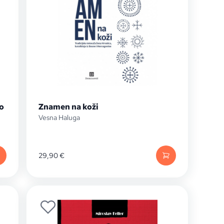
o
Znamen na koži
Vesna Haluga
29,90
€