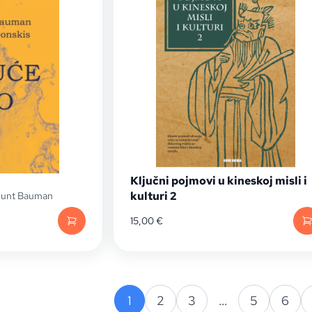
Ključni pojmovi u kineskoj misli i
kulturi 2
unt Bauman
15,00
€
1
2
3
…
5
6