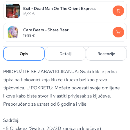
Exit - Dead Man On The Orient Express
16,99
€
Care Bears - Share Bear
19,99
€
Opis
Detalji
Recenzije
PRIDRUŽITE SE ZABAVI KLIKANJA: Svaki klik je jedna
tipka na tipkovnici koja klikće i kucka baš kao prava
tipkovnica. U POKRETU: Možete povezati svoje omiljene
likove kako biste stvorili vlastiti privjesak za ključeve.
Preporučeno za uzrast od 6 godina i više.
Sadržaj:
• 5 Clickeez (Switch, 2D/3D kapica za ključeve)