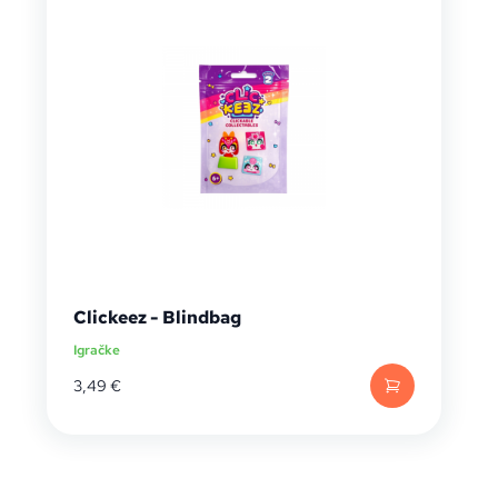
Clickeez - Blindbag
Igračke
3,49
€