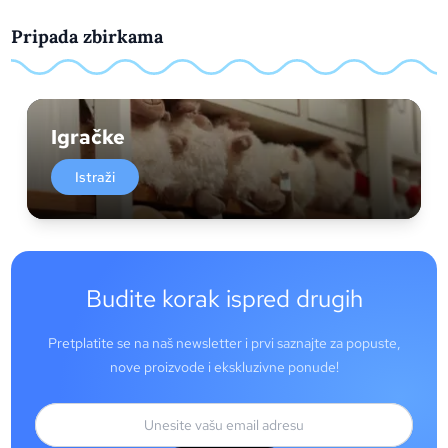
Pripada zbirkama
Igračke
Istraži
Budite korak ispred drugih
Pretplatite se na naš newsletter i prvi saznajte za popuste,
nove proizvode i ekskluzivne ponude!