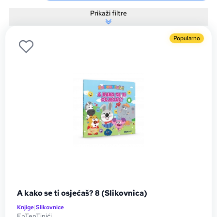
Prikaži filtre
Popularno
A kako se ti osjećaš? 8 (Slikovnica)
Knjige
|
Slikovnice
EnTenTinići