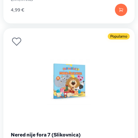
4,99
€
Popularno
Nered nije fora 7 (Slikovnica)