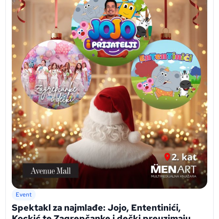
Event
Spektakl za najmlađe: Jojo, Ententinići,
Kockić te Zagrepčanke i dečki preuzimaju