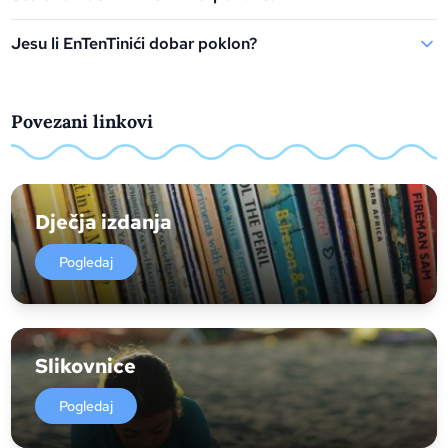
Jesu li EnTenTinići dobar poklon?
Povezani linkovi
Dječja izdanja
Pogledaj
Slikovnice
Pogledaj