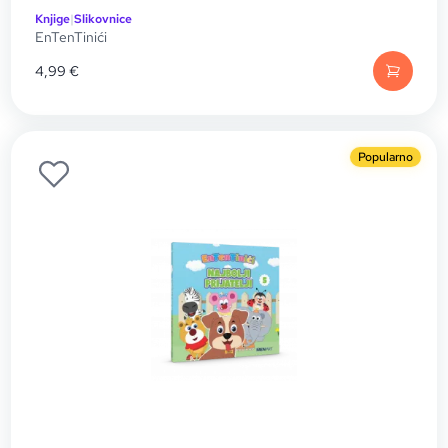
Knjige
|
Slikovnice
EnTenTinići
4,99
€
Popularno