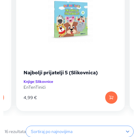
Najbolji prijatelji 5 (Slikovnica)
Knjige
|
Slikovnice
K
EnTenTinići
E
4,99
€
Sortiranje proizvoda
16 rezultata