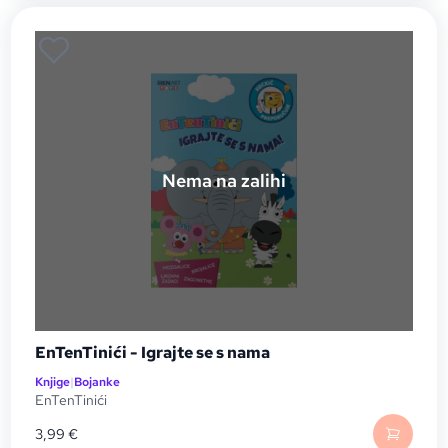
Nema na zalihi
EnTenTinići - Igrajte se s nama
Knjige
|
Bojanke
EnTenTinići
3,99
€