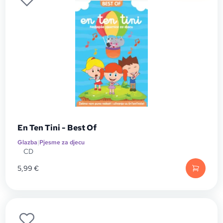
En Ten Tini - Best Of
Glazba
|
Pjesme za djecu
CD
5,99
€