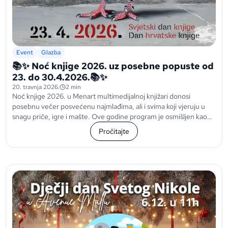
Event
Glazba
📚✨ Noć knjige 2026. uz posebne popuste od
23. do 30.4.2026.📚✨
20. travnja 2026.
2 min
Noć knjige 2026. u Menart multimedijalnoj knjižari donosi
posebnu večer posvećenu najmlađima, ali i svima koji vjeruju u
snagu priče, igre i mašte. Ove godine program je osmišljen kao
spoj kreativnih radionica,...
Pročitajte