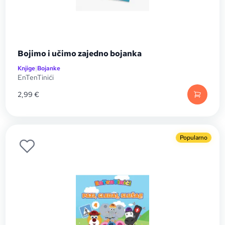
Bojimo i učimo zajedno bojanka
Knjige
|
Bojanke
EnTenTinići
2,99
€
Popularno