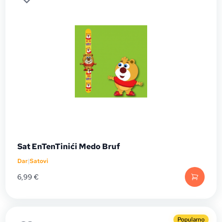
Sat EnTenTinići Medo Bruf
Dar
|
Satovi
6,99
€
Popularno