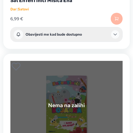
Sat EnTenTinići Mišica Ena
Dar
|
Satovi
6,99
€
Obavijesti me kad bude dostupno
Nema na zalihi