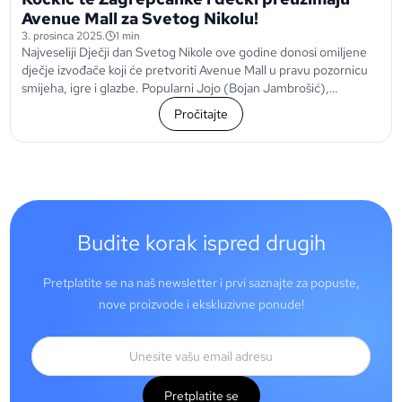
Avenue Mall za Svetog Nikolu!
3. prosinca 2025.
1 min
Najveseliji Dječji dan Svetog Nikole ove godine donosi omiljene
dječje izvođače koji će pretvoriti Avenue Mall u pravu pozornicu
smijeha, igre i glazbe. Popularni Jojo (Bojan Jambrošić),
Ententinići – Ena, Ten, Tina...
Pročitajte
Budite korak ispred drugih
Pretplatite se na naš newsletter i prvi saznajte za popuste,
nove proizvode i ekskluzivne ponude!
Pretplatite se