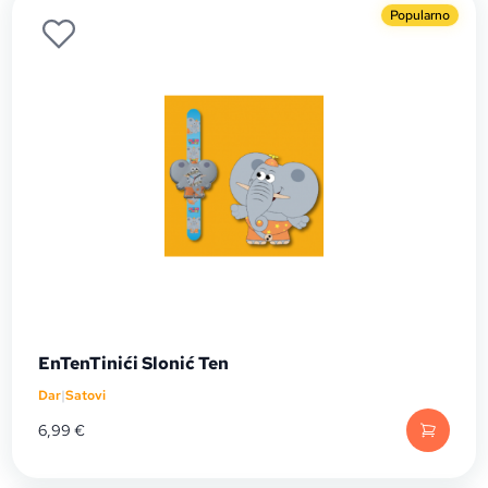
Popularno
EnTenTinići Slonić Ten
Dar
|
Satovi
6,99
€