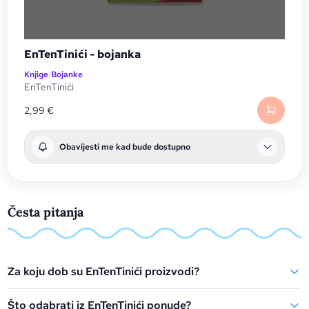
EnTenTinići - bojanka
Knjige
|
Bojanke
EnTenTinići
2,99
€
Obavijesti me kad bude dostupno
Česta pitanja
Za koju dob su EnTenTinići proizvodi?
Što odabrati iz EnTenTinići ponude?