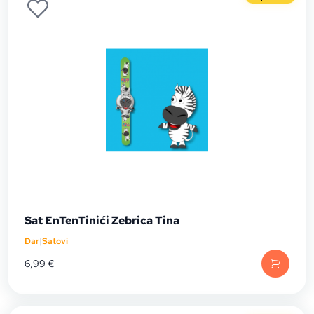
Sat EnTenTinići Zebrica Tina
Dar
|
Satovi
6,99
€