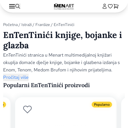
Početna
/
Istraži
/
Franšize
/ EnTenTinići
EnTenTinići knjige, bojanke i
glazba
EnTenTinići stranica u Menart multimedijalnoj knjižari
okuplja domaće dječje knjige, bojanke i glazbena izdanja s
Enom, Tenom, Medom Brufom i njihovim prijateljima.
Pročitaj više
Popularni EnTenTinići proizvodi
no
Popularno