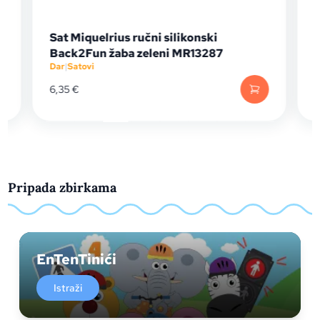
Sat Miquelrius ručni silikonski
Back2Fun žaba zeleni MR13287
Dar
|
Satovi
D
6,35
€
Pripada zbirkama
EnTenTinići
Istraži