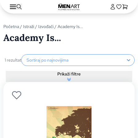
Početna
/
Istraži
/
Izvođači
/ Academy Is...
Academy Is...
Sortiranje proizvoda
1 rezultat
Prikaži filtre