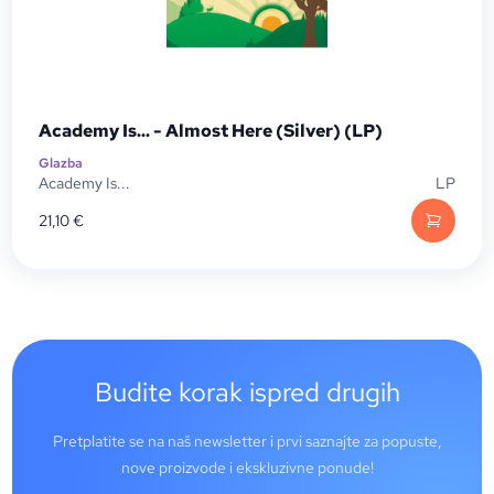
Academy Is... - Almost Here (Silver) (LP)
Glazba
Academy Is...
LP
21,10
€
Budite korak ispred drugih
Pretplatite se na naš newsletter i prvi saznajte za popuste,
nove proizvode i ekskluzivne ponude!