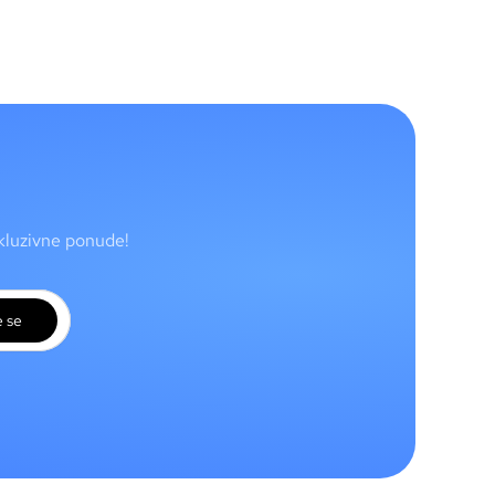
skluzivne ponude!
e se