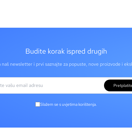
Budite korak ispred drugih
a naš newsletter i prvi saznajte za popuste, nove proizvode i ek
Pretplatit
Slažem se s uvjetima korištenja.