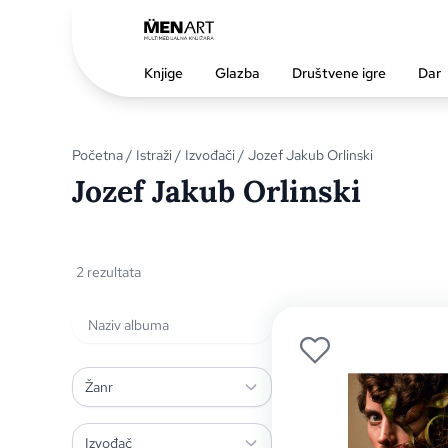
Knjige
Glazba
Društvene igre
Dar
Početna
/
Istraži
/
Izvođači
/ Jozef Jakub Orlinski
Jozef Jakub Orlinski
2 rezultata
Žanr
Izvođač