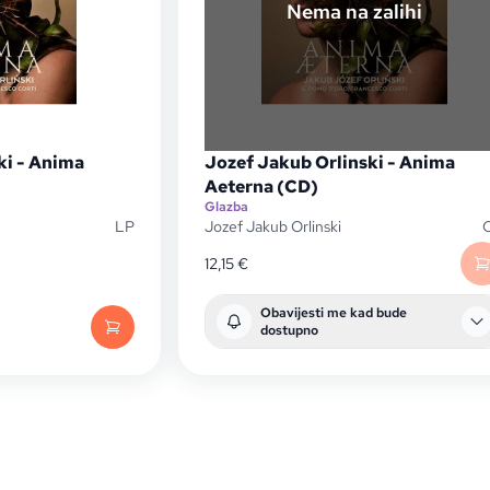
Nema na zalihi
ki - Anima
Jozef Jakub Orlinski - Anima
Aeterna (CD)
Glazba
LP
Jozef Jakub Orlinski
12,15
€
Obavijesti me kad bude
dostupno