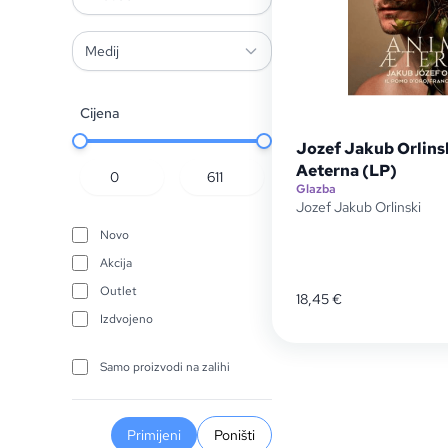
Medij
Cijena
Jozef Jakub Orlins
Aeterna (LP)
Glazba
Jozef Jakub Orlinski
Novo
Akcija
Outlet
18,45
€
Izdvojeno
Samo proizvodi na zalihi
Primijeni
Poništi