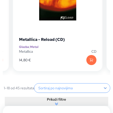
Metallica - Reload (CD)
Glazba
|
Metal
D
Metallica
CD
M
14,80
€
Sortiranje proizvoda
1–18 od 45 rezultata
Prikaži filtre