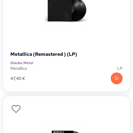
Metallica (Remastered ) (LP)
Glazba
|
Metal
Metallica
LP
47,40
€