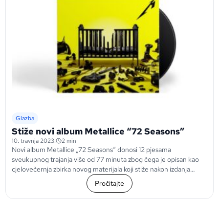
Glazba
Stiže novi album Metallice “72 Seasons”
10. travnja 2023.
2 min
Novi album Metallice „72 Seasons“ donosi 12 pjesama
sveukupnog trajanja više od 77 minuta zbog čega je opisan kao
cjelovečernja zbirka novog materijala koji stiže nakon izdanja
„Hardwired…To Self-Destruct“ iz 2016. godine....
Pročitajte