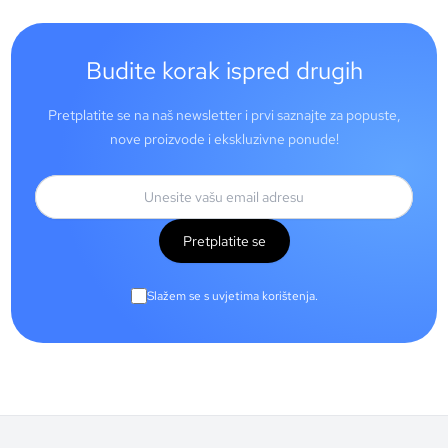
Budite korak ispred drugih
Pretplatite se na naš newsletter i prvi saznajte za popuste,
nove proizvode i ekskluzivne ponude!
Pretplatite se
Slažem se s uvjetima korištenja.