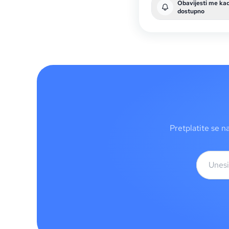
Obavijesti me ka
dostupno
Pretplatite se n