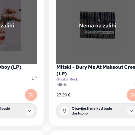
zalihi
Nema na zalihi
wboy (LP)
Mitski - Bury Me At Makeout Cre
(LP)
LP
Glazba
|
Rock
Mitski
27,69
€
d bude
Obavijesti me kad bude
dostupno