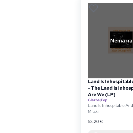
Nema na 
Land Is Inhospitabl
- The Land Is Inhos
Are We (LP)
Glazba
|
Pop
Land Is Inhospitable An
Mitski
53,20
€