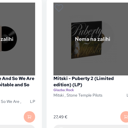
zalihi
Nema na zalihi
e And So We Are
Mitski - Puberty 2 (Limited
pitable and So
edition) (LP)
Glazba
|
Rock
Mitski
,
Stone Temple Pilots
d So We Are
,
LP
27,49
€