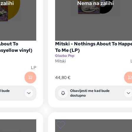
zalihi
Nema na zalihi
About To
Mitski - Nothings About To Happ
syellow vinyl)
To Me (LP)
Glazba
|
Pop
Mitski
LP
44,80
€
d bude
Obavijesti me kad bude
dostupno