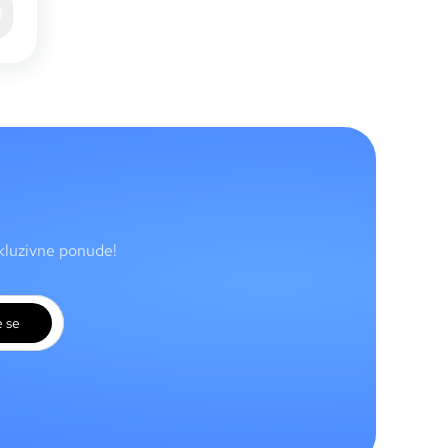
skluzivne ponude!
e se