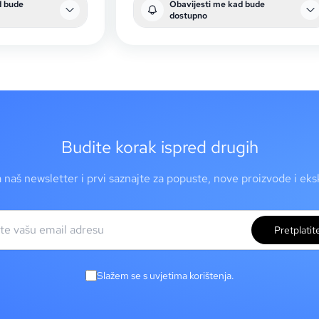
d bude
Obavijesti me kad bude
dostupno
Budite korak ispred drugih
a naš newsletter i prvi saznajte za popuste, nove proizvode i ek
Pretplatit
Slažem se s uvjetima korištenja.