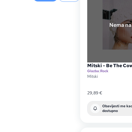
Nema na 
Mitski - Be The Co
Glazba
|
Rock
Mitski
29,89
€
Obavijesti me ka
dostupno