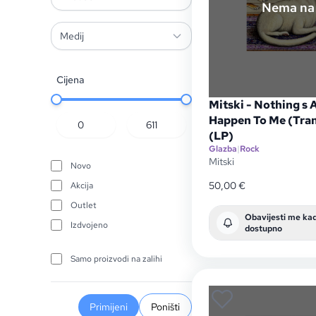
Nema na 
Medij
Cijena
Mitski - Nothing s 
Happen To Me (Tran
(LP)
Glazba
|
Rock
Mitski
Novo
50,00
€
Akcija
Outlet
Obavijesti me ka
Izdvojeno
dostupno
Samo proizvodi na zalihi
Primijeni
Poništi