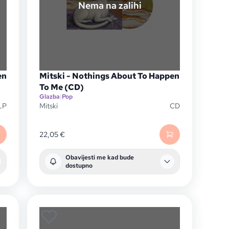
Nema na zalihi
en
Mitski - Nothings About To Happen
To Me (CD)
Glazba
|
Pop
LP
Mitski
CD
22,05
€
Obavijesti me kad bude
dostupno