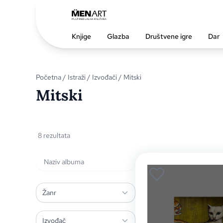
Knjige
Glazba
Društvene igre
Dar
Početna
/
Istraži
/
Izvođači
/ Mitski
Mitski
8 rezultata
Žanr
Izvođač