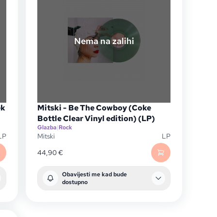
Nema na zalihi
ek
Mitski - Be The Cowboy (Coke
Bottle Clear Vinyl edition) (LP)
Glazba
|
Rock
LP
Mitski
LP
44,90
€
Obavijesti me kad bude
dostupno