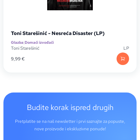
Toni Starešinić - Nesreća Disaster (LP)
Glazba
|
Domaći izvođači
Toni Starešinić
LP
9,99
€
Budite korak ispred drugih
Pretplatite se na naš newsletter i prvi saznajte za popuste,
nove proizvode i ekskluzivne ponude!