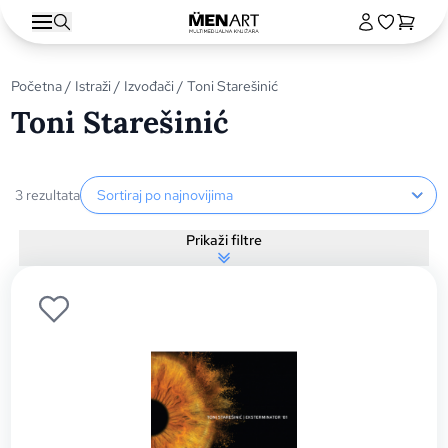
Početna
/
Istraži
/
Izvođači
/ Toni Starešinić
Toni Starešinić
Sortiranje proizvoda
3 rezultata
Prikaži filtre