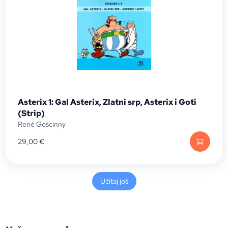
Asterix 1: Gal Asterix, Zlatni srp, Asterix i Goti
(Strip)
René Goscinny
29,00
€
Učitaj još