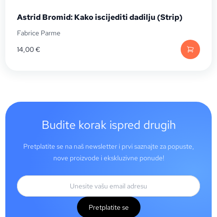
Astrid Bromid: Kako iscijediti dadilju (Strip)
Fabrice Parme
14,00
€
Budite korak ispred drugih
Pretplatite se na naš newsletter i prvi saznajte za popuste,
nove proizvode i ekskluzivne ponude!
Pretplatite se