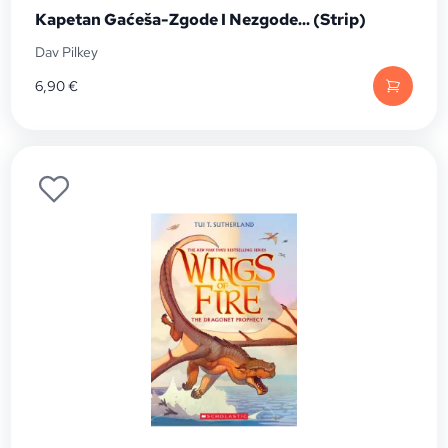
Kapetan Gaćeša-Zgode I Nezgode... (Strip)
Dav Pilkey
6,90
€