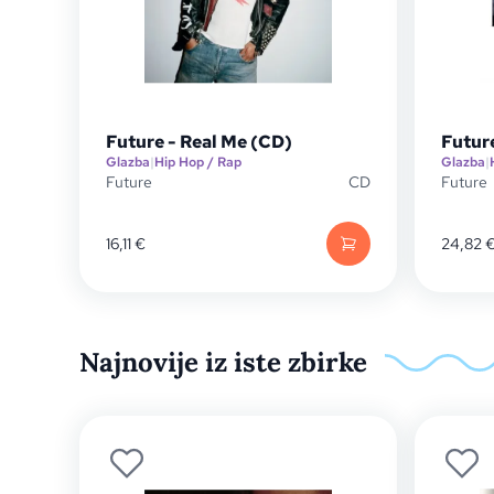
Future - Real Me (CD)
Future
Glazba
|
Hip Hop / Rap
Glazba
|
Future
CD
Future
16,11
€
24,82
Najnovije iz iste zbirke