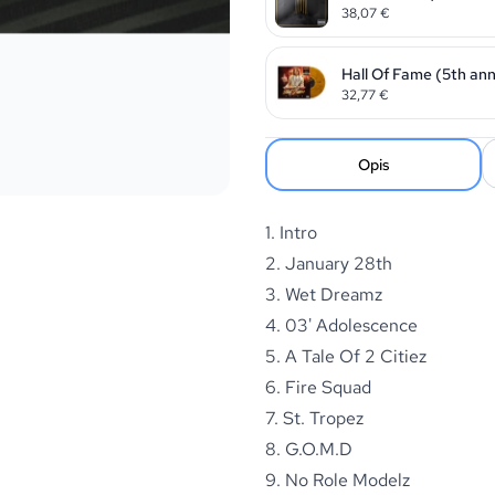
38,07
€
Hall Of Fame (5th ann
32,77
€
Opis
1. Intro
2. January 28th
3. Wet Dreamz
4. 03' Adolescence
5. A Tale Of 2 Citiez
6. Fire Squad
7. St. Tropez
8. G.O.M.D
9. No Role Modelz