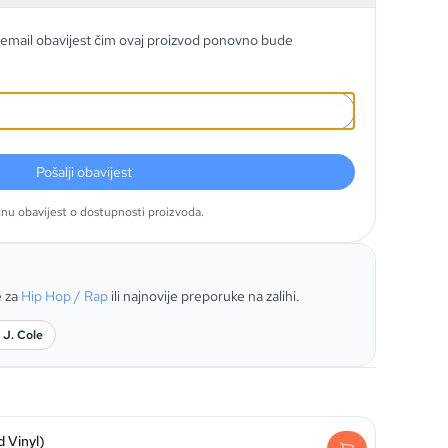
email obavijest čim ovaj proizvod ponovno bude
Pošalji obavijest
tnu obavijest o dostupnosti proizvoda.
e za
Hip Hop / Rap
ili najnovije preporuke na zalihi.
 J. Cole
 Vinyl)