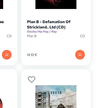
uxe
Plan B - Defamation Of
Strickland.. Ltd (CD)
Glazba
|
Hip Hop / Rap
CD
Plan B
CD
14,10
€