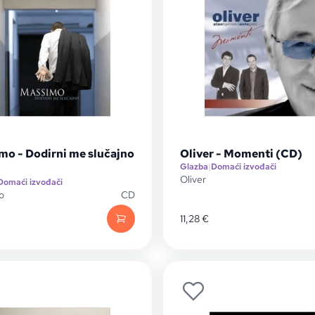
mo - Dodirni me slučajno
Oliver - Momenti (CD)
Glazba
|
Domaći izvođači
Oliver
Domaći izvođači
o
CD
11,28
€