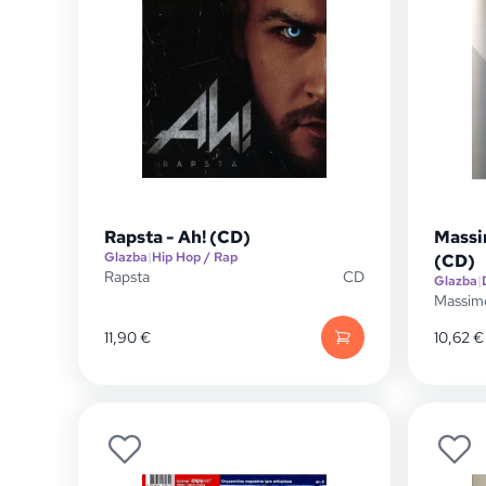
Rapsta - Ah! (CD)
Massi
Glazba
|
Hip Hop / Rap
(CD)
Rapsta
CD
Glazba
|
Massim
11,90
€
10,62
€