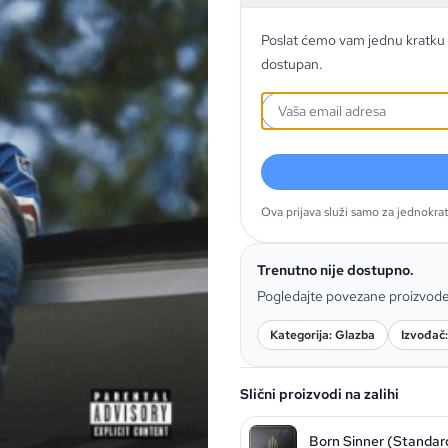
Poslat ćemo vam jednu kratku 
dostupan.
Ova prijava služi samo za jednokra
Trenutno nije dostupno.
Pogledajte povezane proizvod
Kategorija: Glazba
Izvođač:
Slični proizvodi na zalihi
Born Sinner (Standard