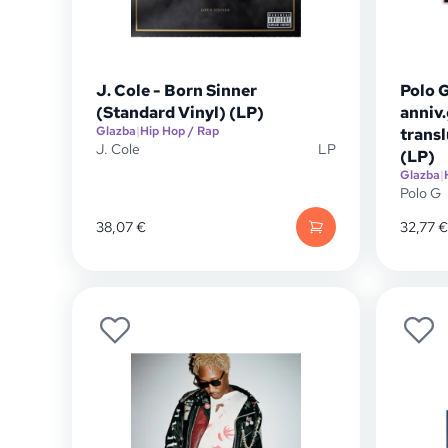
J. Cole - Born Sinner
Polo G
(Standard Vinyl) (LP)
anniv
Glazba
|
Hip Hop / Rap
trans
J. Cole
LP
(LP)
Glazba
|
Polo G
38,07
€
32,77
€