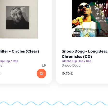
ller - Circles (Clear)
Snoop Dogg - Long Bea
Chronicles (CD)
Hip Hop / Rap
Glazba
|
Hip Hop / Rap
ler
LP
Snoop Dogg
€
19,70
€