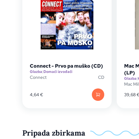
Connect - Prvo pa muško (CD)
Mac Mi
Glazba
|
Domaći izvođači
(LP)
Connect
CD
Glazba
|
Mac Mil
4,64
€
39,68
Pripada zbirkama