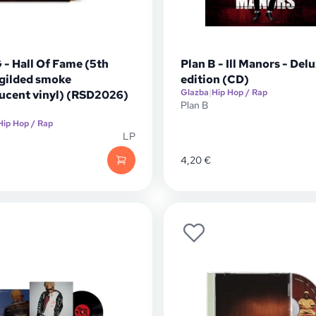
 - Hall Of Fame (5th
Plan B - Ill Manors - Del
.gilded smoke
edition (CD)
Glazba
|
Hip Hop / Rap
lucent vinyl) (RSD2026)
Plan B
Hip Hop / Rap
LP
4,20
€