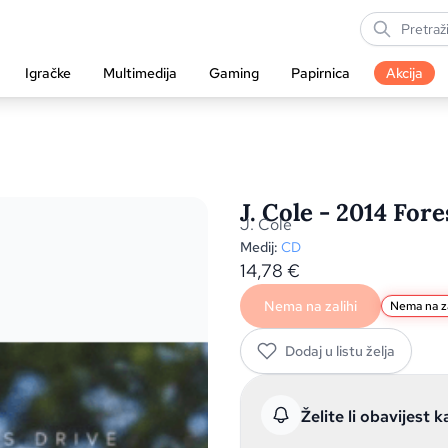
Igračke
Multimedija
Gaming
Papirnica
Akcija
J. Cole - 2014 Fore
J. Cole
Medij:
CD
14,78
€
Nema na zalihi
Nema na za
Dodaj u listu želja
Želite li obavijest k