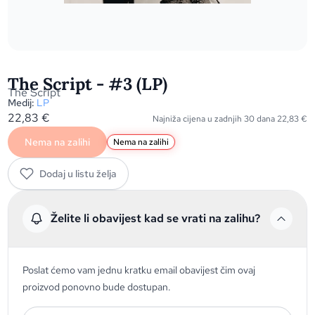
The Script - #3 (LP)
The Script
Medij:
LP
22,83
€
Najniža cijena u zadnjih 30 dana
22,83
€
Nema na zalihi
Nema na zalihi
Dodaj u listu želja
Želite li obavijest kad se vrati na zalihu?
Poslat ćemo vam jednu kratku email obavijest čim ovaj
proizvod ponovno bude dostupan.