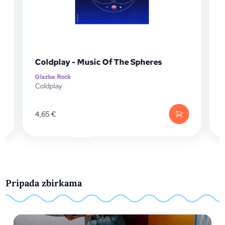
Gre
Coldplay - Music Of The Spheres
Sou
Glazba
|
Rock
Glaz
Coldplay
Gre
4,65
€
39,
Pripada zbirkama