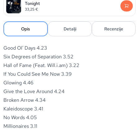
Tonight
33,25
€
Opis
Detalji
Recenzije
Good Ol' Days
4.23
Six Degrees of Separation
3.52
Hall of Fame (Feat. Will.i.am)
3.22
If You Could See Me Now
3.39
Glowing
4.46
Give the Love Around
4.24
Broken Arrow
4.34
Kaleidoscope
3.41
No Words
4.05
Millionaires
3.11