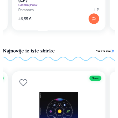
(LP)
Glazba
|
Punk
Glazba
|
Ramones
LP
Franz F
46,55
€
33,25
Najnovije iz iste zbirke
Prikaži sve
Novo