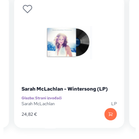
Sarah McLachlan - Wintersong (LP)
Glazba
|
Strani izvođači
G
P
Sarah McLachlan
LP
M
24,82
€
1