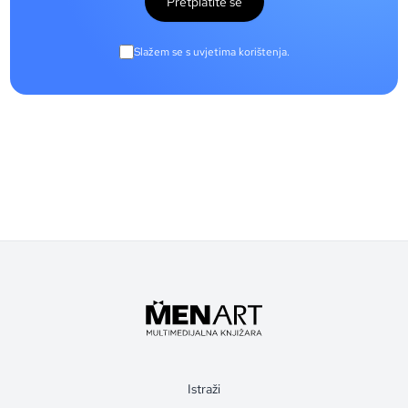
Pretplatite se
Slažem se s uvjetima korištenja.
Istraži