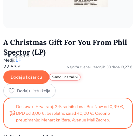
A Christmas Gift For You From Phil
Spector (LP)
Phil Spector
Medij:
LP
22,83
€
Najniža cijena u zadnjih 30 dana
18,27
€
Dodaj u košaricu
Samo 1 na zalihi
Dodaj u listu želja
Dostava u Hrvatskoj: 3-5 radnih dana. Box Now od 0,99 €,
DPD od 3,00 €, besplatno iznad 40,00 €. Osobno
preuzimanje: Menart knjižara, Avenue Mall Zagreb.