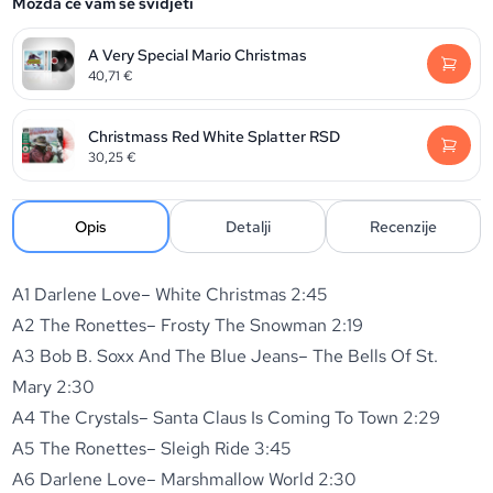
Možda će vam se svidjeti
A Very Special Mario Christmas
40,71
€
Christmass Red White Splatter RSD
30,25
€
Opis
Detalji
Recenzije
A1 Darlene Love– White Christmas 2:45
A2 The Ronettes– Frosty The Snowman 2:19
A3 Bob B. Soxx And The Blue Jeans– The Bells Of St.
Mary 2:30
A4 The Crystals– Santa Claus Is Coming To Town 2:29
A5 The Ronettes– Sleigh Ride 3:45
A6 Darlene Love– Marshmallow World 2:30