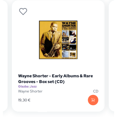
Wayne Shorter - Early Albums & Rare
Grooves - Box set (CD)
Glazba
|
Jazz
G
P
Wayne Shorter
CD
W
19,30
€