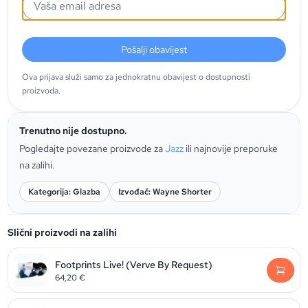
Pošalji obavijest
Ova prijava služi samo za jednokratnu obavijest o dostupnosti
proizvoda.
Trenutno nije dostupno.
Pogledajte povezane proizvode za
Jazz
ili najnovije preporuke
na zalihi.
Kategorija: Glazba
Izvođač: Wayne Shorter
Slični proizvodi na zalihi
Footprints Live! (Verve By Request)
64,20
€