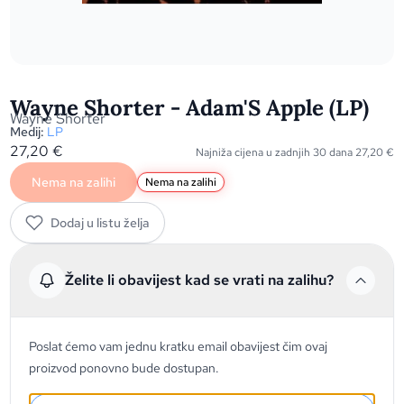
Wayne Shorter - Adam'S Apple (LP)
Wayne Shorter
Medij:
LP
27,20
€
Najniža cijena u zadnjih 30 dana
27,20
€
Nema na zalihi
Nema na zalihi
Dodaj u listu želja
Želite li obavijest kad se vrati na zalihu?
Poslat ćemo vam jednu kratku email obavijest čim ovaj
proizvod ponovno bude dostupan.