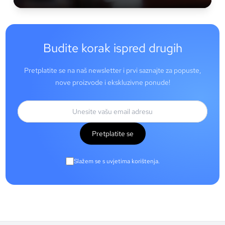
Budite korak ispred drugih
Pretplatite se na naš newsletter i prvi saznajte za popuste,
nove proizvode i ekskluzivne ponude!
Pretplatite se
Slažem se s uvjetima korištenja.