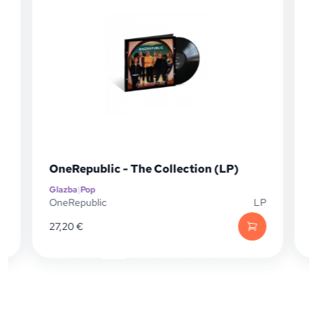
OneRepublic - The Collection (LP)
Glazba
|
Pop
G
D
OneRepublic
LP
B
27,20
€