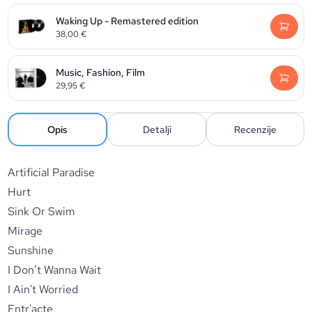
Waking Up - Remastered edition
38,00
€
Music, Fashion, Film
29,95
€
Opis
Detalji
Recenzije
Artificial Paradise
Hurt
Sink Or Swim
Mirage
Sunshine
I Don’t Wanna Wait
I Ain't Worried
Entr'acte